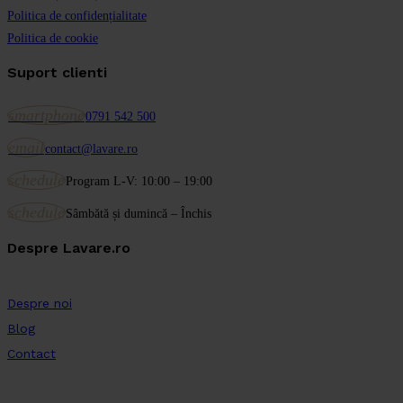
Politica de confidențialitate
Politica de cookie
Suport clienti
smartphone
0791 542 500
email
contact@lavare.ro
schedule
Program L-V: 10:00 – 19:00
schedule
Sâmbătă și dumincă – Închis
Despre Lavare.ro
Despre noi
Blog
Contact