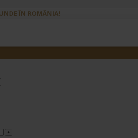
IUNDE ÎN ROMÂNIA!
X