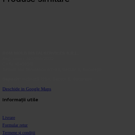
ROM MOLD INSTALSERVICES S.R.L.
Reg. com.: J40/166/2022
C.I.F.: 45436515
Birouri: Ion Minulescu 67-93, Sector 3, București
Depozit:
Inclinată 129A, Sector 5, București
Deschide in Google Maps
Informații utile
Livrare
Formular retur
Termene și condiții