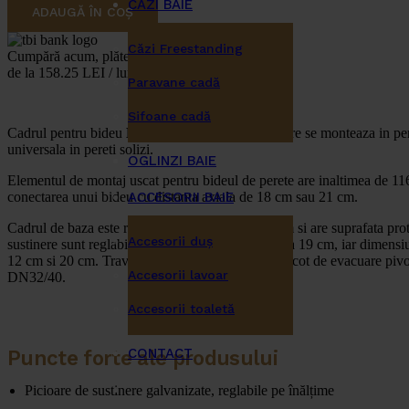
CĂZI BAIE
ADAUGĂ ÎN COȘ
Căzi Freestanding
Cumpără acum, plătește mai târziu
de la 158.25 LEI / lună
Paravane cadă
Sifoane cadă
Cadrul pentru bideu
LIV-FIX
este un element care se monteaza in pere
universala in pereti solizi.
OGLINZI BAIE
Elementul de montaj uscat pentru bideul de perete are inaltimea de 116
conectarea unui bideu cu distanta axiala de 18 cm sau 21 cm.
ACCESORII BAIE
Cadrul de baza este realizat din profile 40×40 mm si are suprafata prote
Accesorii duş
sustinere sunt reglabile pe inaltime, de la 0 pana la 19 cm, iar dimensi
12 cm si 20 cm. Traversa reglabila pe inaltime cu cot de evacuare piv
Accesorii lavoar
DN32/40.
Accesorii toaletă
CONTACT
Puncte forte ale produsului
Picioare de sustinere galvanizate, reglabile pe înălțime