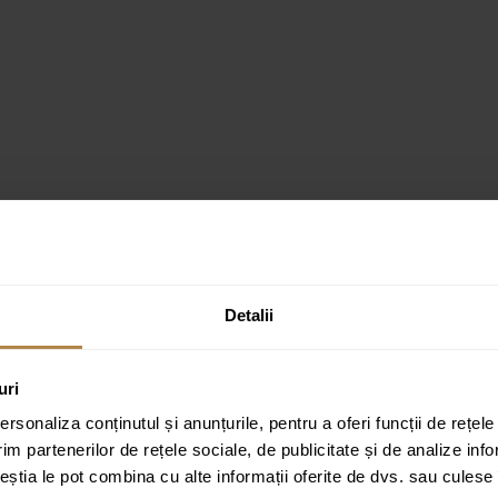
Detalii
uri
rsonaliza conținutul și anunțurile, pentru a oferi funcții de rețele
im partenerilor de rețele sociale, de publicitate și de analize info
ate cu
*
ceștia le pot combina cu alte informații oferite de dvs. sau culese î