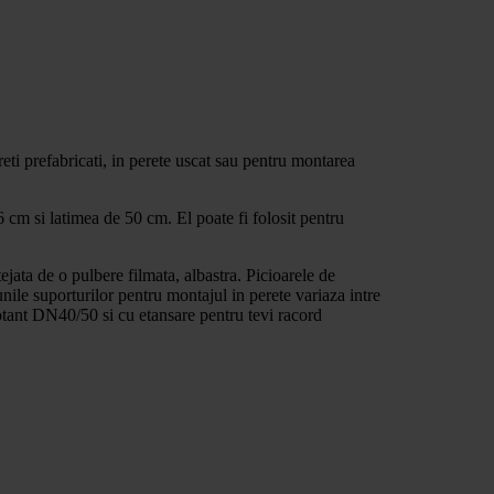
ti prefabricati, in perete uscat sau pentru montarea
 cm si latimea de 50 cm. El poate fi folosit pentru
jata de o pulbere filmata, albastra. Picioarele de
unile suporturilor pentru montajul in perete variaza intre
otant DN40/50 si cu etansare pentru tevi racord