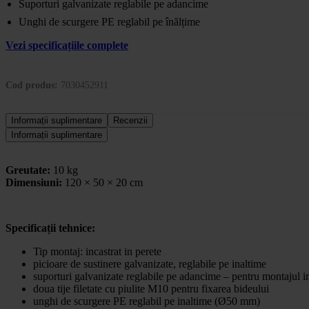
Suporturi galvanizate reglabile pe adancime
Unghi de scurgere PE reglabil pe înălțime
Vezi specificațiile complete
Cod produs:
7030452911
Informații suplimentare
Recenzii
Informații suplimentare
Greutate:
10 kg
Dimensiuni:
120 × 50 × 20 cm
Specificații tehnice:
Tip montaj: incastrat in perete
picioare de sustinere galvanizate, reglabile pe inaltime
suporturi galvanizate reglabile pe adancime – pentru montajul i
doua tije filetate cu piulite M10 pentru fixarea bideului
unghi de scurgere PE reglabil pe inaltime (Ø50 mm)