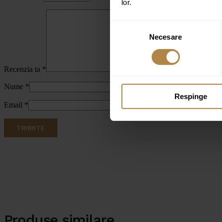
lor.
Selecția
Necesare
consimțământului
Recenzia ta
*
Nume
*
Respinge
Email
*
Produse similare