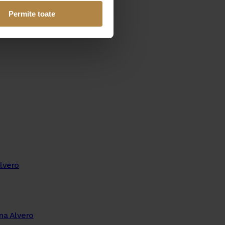
Permite toate
Alvero
na Alvero