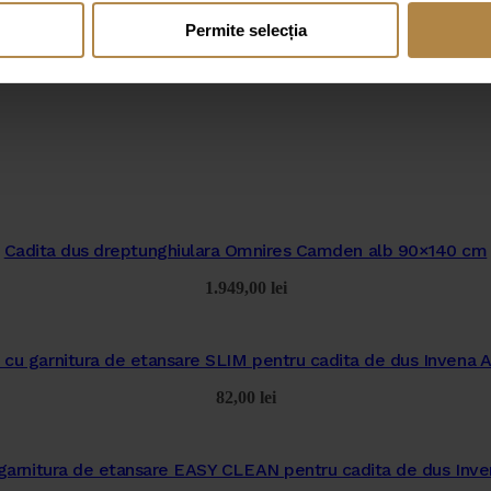
Permite selecția
Cadita dus dreptunghiulara Omnires Camden alb 90×140 cm
1.949,00
lei
 cu garnitura de etansare SLIM pentru cadita de dus Invena 
82,00
lei
 garnitura de etansare EASY CLEAN pentru cadita de dus Inve