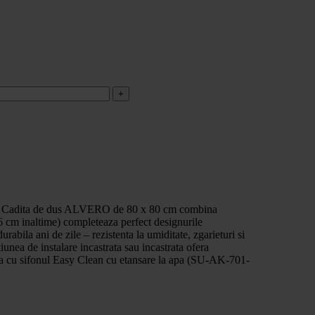
aza. Cadita de dus ALVERO de 80 x 80 cm combina
6 cm inaltime) completeaza perfect designurile
abila ani de zile – rezistenta la umiditate, zgarieturi si
iunea de instalare incastrata sau incastrata ofera
inata cu sifonul Easy Clean cu etansare la apa (SU-AK-701-