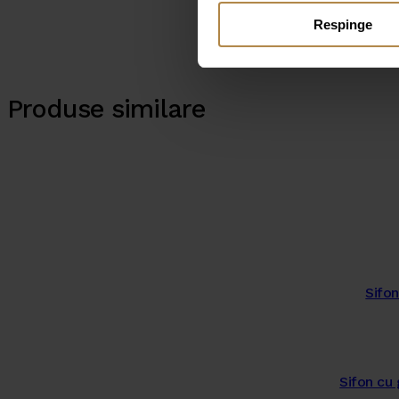
Respinge
Produse similare
Sifon
Sifon cu