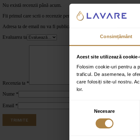
Nu există recenzii până acum.
Fii primul care scrii o recenzie pentru „Cadita de dus patrata Invena
Adresa ta de email nu va fi publicată.
Câmpurile obligatorii sunt marc
Consimțământ
Evaluarea ta
Acest site utilizează cookie-
Folosim cookie-uri pentru a pe
traficul. De asemenea, le ofer
care folosiți site-ul nostru. A
Recenzia ta
*
lor.
Nume
*
Selecția
Email
*
Necesare
consimțământului