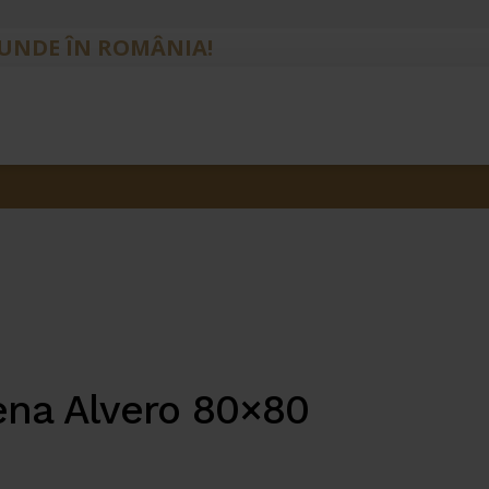
IUNDE ÎN ROMÂNIA!
vena Alvero 80×80