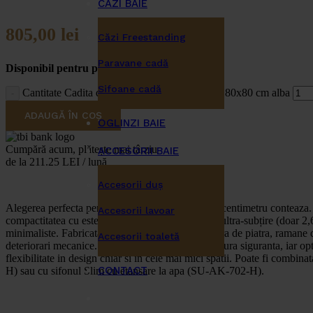
CĂZI BAIE
805,00
lei
Căzi Freestanding
Paravane cadă
Disponibil pentru pre-comenzi
Sifoane cadă
Cantitate Cadita de dus patrata Invena Alvero 80x80 cm alba
ADAUGĂ ÎN COȘ
OGLINZI BAIE
Cumpără acum, plătește mai târziu
ACCESORII BAIE
de la 211.25 LEI / lună
Accesorii duş
Alegerea perfecta pentru baile mici, unde fiecare centimetru conte
Accesorii lavoar
compactitatea cu estetica moderna. Designul sau ultra-subțire (doar 2,
minimaliste. Fabricata din material SMC cu textura de piatra, ramane dur
Accesorii toaletă
deteriorari mecanice. Suprafata antiderapanta asigura siguranta, iar opt
flexibilitate in design chiar si in cele mai mici spatii. Poate fi comb
CONTACT
H) sau cu sifonul Slim cu etansare la apa (SU-AK-702-H).