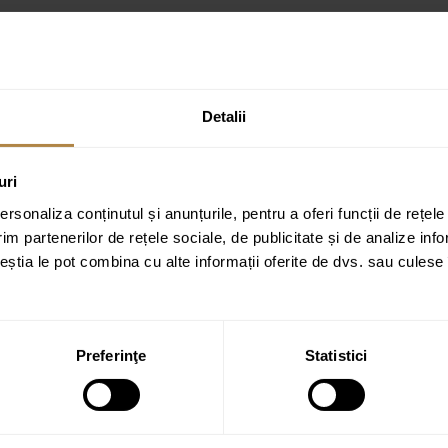
 Alvero 80×80 cm alba”
ate cu
*
Detalii
uri
rsonaliza conținutul și anunțurile, pentru a oferi funcții de rețele
im partenerilor de rețele sociale, de publicitate și de analize info
ceștia le pot combina cu alte informații oferite de dvs. sau culese î
Preferinţe
Statistici