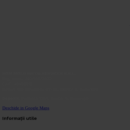
ROM MOLD INSTALSERVICES S.R.L.
Reg. com.: J40/166/2022
C.I.F.: 45436515
Birouri: Ion Minulescu 67-93, Sector 3, București
Depozit:
Inclinată 129A, Sector 5, București
Deschide in Google Maps
Informații utile