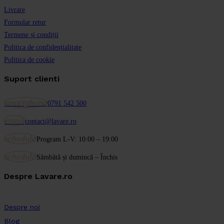
Livrare
Formular retur
Termene și condiții
Politica de confidențialitate
Politica de cookie
Suport clienti
smartphone
0791 542 500
email
contact@lavare.ro
schedule
Program L-V: 10:00 – 19:00
schedule
Sâmbătă și dumincă – Închis
Despre Lavare.ro
Despre noi
Blog