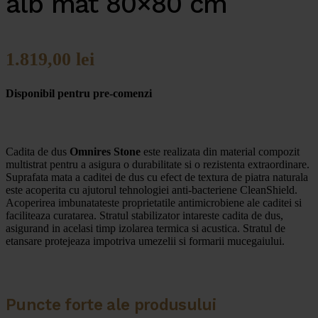
alb mat 80×80 cm
1.819,00
lei
Disponibil pentru pre-comenzi
Cadita de dus
Omnires Stone
este realizata din material compozit
multistrat pentru a asigura o durabilitate si o rezistenta extraordinare.
Suprafata mata a caditei de dus cu efect de textura de piatra naturala
este acoperita cu ajutorul tehnologiei anti-bacteriene CleanShield.
Acoperirea imbunatateste proprietatile antimicrobiene ale caditei si
faciliteaza curatarea. Stratul stabilizator intareste cadita de dus,
asigurand in acelasi timp izolarea termica si acustica. Stratul de
etansare protejeaza impotriva umezelii si formarii mucegaiului.
Puncte forte ale produsului