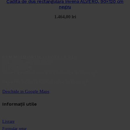
Cadita de dus rectangulara Invena ALVERO, 90×120 cm
negru
1.464,00
lei
ROM MOLD INSTALSERVICES S.R.L.
Reg. com.: J40/166/2022
C.I.F.: 45436515
Birouri: Ion Minulescu 67-93, Sector 3, București
Depozit:
Inclinată 129A, Sector 5, București
Deschide in Google Maps
Informații utile
Livrare
Formular retur