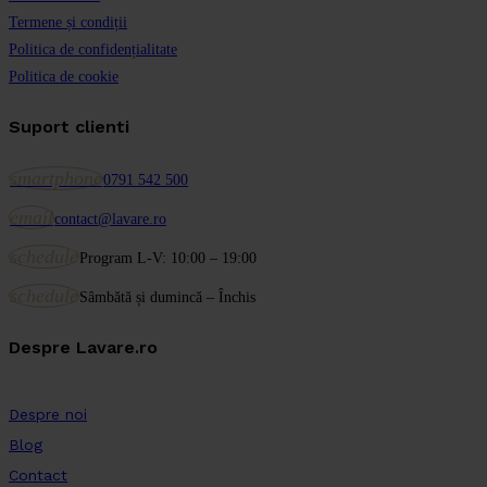
Termene și condiții
Politica de confidențialitate
Politica de cookie
Suport clienti
smartphone
0791 542 500
email
contact@lavare.ro
schedule
Program L-V: 10:00 – 19:00
schedule
Sâmbătă și dumincă – Închis
Despre Lavare.ro
Despre noi
Blog
Contact