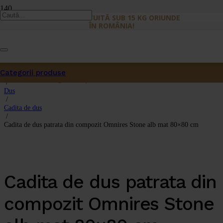
LIVRARE GRATUITĂ SUB 15 KG ORIUNDE
ÎN ROMÂNIA!
Categorii produse
Prima pagină
Produs
a fost adăugat în coș.
/
Dus
/
Cadita de dus
/
Cadita de dus patrata din compozit Omnires Stone alb mat 80×80 cm
Cadita de dus patrata din
compozit Omnires Stone