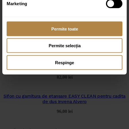
Produse similare
Marketing
Cadita dus dreptunghiulara Omnires Camden alb 90×140
Permite toate
cm
1.949,00
lei
Permite selecția
Sifon cu garnitura de etansare SLIM pentru cadita de dus
Respinge
Invena Alvero
82,00
lei
Sifon cu garnitura de etansare EASY CLEAN pentru cadita
de dus Invena Alvero
96,00
lei