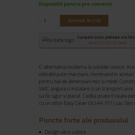
Disponibil pentru pre-comenzi
Cantitate
ADAUGĂ ÎN COȘ
Cadita
de
Cumpără acum, plătește mai târz
dus
de la 227.00 LEI / lună
dreptunghiulara
Invena
Alvero
O alternativa moderna la solutiile clasice. A
80x90
utilizabil putin mai mare, mentinand in acela
cm
pentru bai de dimensiuni mici si medii. Const
alb
SMC asigura o instalare si un transport usor.
sa fie sigur si placut. Cadita poate fi taiata p
cu un sifon Easy Clean (SU-AK-701) sau Slim 
Puncte forte ale produsului
Design ultra subtire