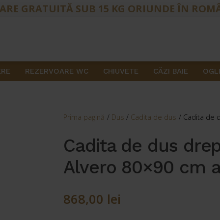
ARE GRATUITĂ SUB 15 KG ORIUNDE ÎN ROM
ERE
REZERVOARE WC
CHIUVETE
CĂZI BAIE
OGLI
Prima pagină
/
Dus
/
Cadita de dus
/
Cadita de 
Cadita de dus dre
Alvero 80×90 cm a
868,00
lei