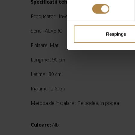
Specificatii tehnice:
Producator : Invena
Serie : ALVERO
Respinge
Finisare: Mat
Lungime : 90 cm
Latime : 80 cm
Inaltime : 2.6 cm
Metoda de instalare : Pe podea, in podea
Culoare:
Alb