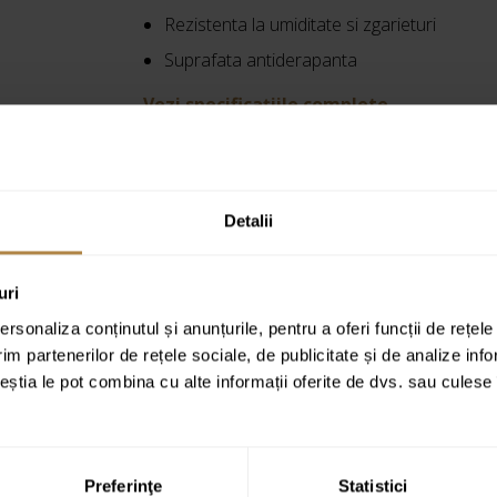
Rezistenta la umiditate si zgarieturi
Suprafata antiderapanta
Vezi specificațiile complete
Cod produs:
AK-7B-809-H
Detalii
uri
rsonaliza conținutul și anunțurile, pentru a oferi funcții de rețele
im partenerilor de rețele sociale, de publicitate și de analize info
ceștia le pot combina cu alte informații oferite de dvs. sau culese î
Preferinţe
Statistici