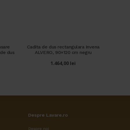
nsare
Cadita de dus rectangulara Invena
 de dus
ALVERO, 90×120 cm negru
1.464,00
lei
Despre Lavare.ro
Despre noi