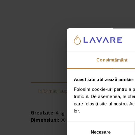
Consimțământ
Acest site utilizează cookie-
Folosim cookie-uri pentru a pe
Informații suplimentare
Recenzii
traficul. De asemenea, le ofer
care folosiți site-ul nostru. A
lor.
Greutate:
4 kg
Dimensiuni:
90 × 80 × 2,6 cm
Selecția
Necesare
consimțământului