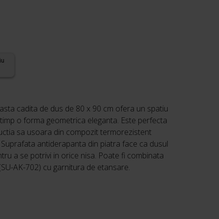
iu
ceasta cadita de dus de 80 x 90 cm ofera un spatiu
si timp o forma geometrica eleganta. Este perfecta
ructia sa usoara din compozit termorezistent
 Suprafata antiderapanta din piatra face ca dusul
entru a se potrivi in orice nisa. Poate fi combinata
(SU-AK-702) cu garnitura de etansare.