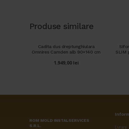
Produse similare
Cadita dus dreptunghiulara
Sifo
Omnires Camden alb 90×140 cm
SLIM p
1.949,00
lei
Inform
ROM MOLD INSTALSERVICES
S.R.L.
Livrare