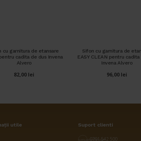
n cu garnitura de etansare
Sifon cu garnitura de eta
entru cadita de dus Invena
EASY CLEAN pentru cadita
Alvero
Invena Alvero
82,00
lei
96,00
lei
ații utile
Suport clienti
0791 542 500
smartphone