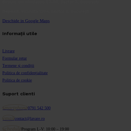
Birouri: Ion Minulescu 67-93, Sector 3, București
Depozit:
Inclinată 129A, Sector 5, București
Deschide in Google Maps
Informații utile
Livrare
Formular retur
Termene și condiții
Politica de confidențialitate
Politica de cookie
Suport clienti
smartphone
0791 542 500
email
contact@lavare.ro
schedule
Program L-V: 10:00 – 19:00