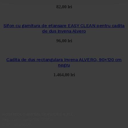
82,00
lei
Sifon cu garnitura de etansare EASY CLEAN pentru cadita
de dus Invena Alvero
96,00
lei
Cadita de dus rectangulara Invena ALVERO, 90×120 cm
negru
1.464,00
lei
ROM MOLD INSTALSERVICES S.R.L.
Reg. com.: J40/166/2022
C.I.F.: 45436515