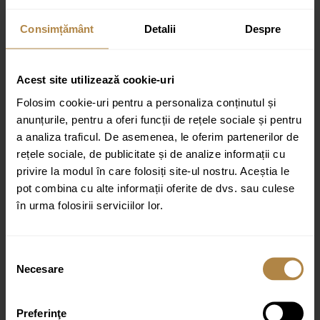
Recenzii
Consimțământ
Detalii
Despre
Nu există recenzii până acum.
Fii primul care scrii o recenzie pentru „Cadita de dus
Acest site utilizează cookie-uri
dreptunghiulara Invena Alvero 90×100 cm alb”
Folosim cookie-uri pentru a personaliza conținutul și
Adresa ta de email nu va fi publicată.
Câmpurile obligatorii sunt
anunțurile, pentru a oferi funcții de rețele sociale și pentru
marcate cu
*
a analiza traficul. De asemenea, le oferim partenerilor de
Evaluarea ta
rețele sociale, de publicitate și de analize informații cu
Recenzia ta
*
privire la modul în care folosiți site-ul nostru. Aceștia le
pot combina cu alte informații oferite de dvs. sau culese
în urma folosirii serviciilor lor.
Selecția
Necesare
consimțământului
Nume
*
Preferinţe
Email
*