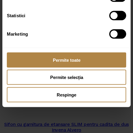
Statistici
Marketing
Produse similare
Permite toate
Permite selecția
Cadita dus dreptunghiulara Omnires Camden alb 90×140
cm
Respinge
1.949,00
lei
Sifon cu garnitura de etansare SLIM pentru cadita de dus
Invena Alvero