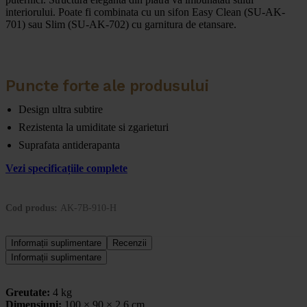
interiorului. Poate fi combinata cu un sifon Easy Clean (SU-AK-
701) sau Slim (SU-AK-702) cu garnitura de etansare.
Puncte forte ale produsului
Design ultra subtire
Rezistenta la umiditate si zgarieturi
Suprafata antiderapanta
Vezi specificațiile complete
Cod produs:
AK-7B-910-H
Informații suplimentare
Recenzii
Informații suplimentare
Greutate:
4 kg
Dimensiuni:
100 × 90 × 2,6 cm