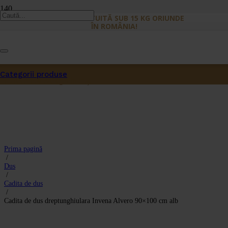
LIVRARE GRATUITĂ SUB 15 KG ORIUNDE
ÎN ROMÂNIA!
Categorii produse
Produs
a fost adăugat în coș.
Prima pagină
/
Dus
/
Cadita de dus
/
Cadita de dus dreptunghiulara Invena Alvero 90×100 cm alb