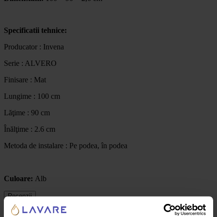
Specificatii tehnice:
Producator : Invena
Serie : ALVERO
Finisare : Mat
Lungime : 100 cm
Lăţime : 90 cm
Înălţime : 2.6 cm
Metoda de instalare : Pe podea, în podea
Culoare:
Alb
Recenzii