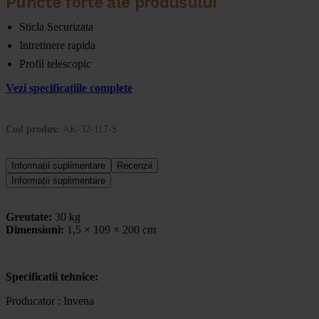
Puncte forte ale produsului
Sticla Securizata
Intretinere rapida
Profil telescopic
Vezi specificațiile complete
Cod produs:
AK-32-117-S
Informații suplimentare
Recenzii
Informații suplimentare
Greutate:
30 kg
Dimensiuni:
1,5 × 109 × 200 cm
Specificatii tehnice:
Producator : Invena