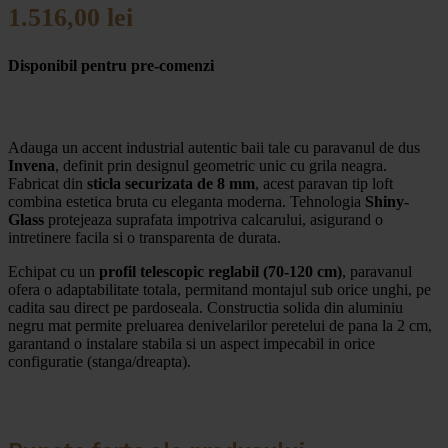
1.516,00
lei
Disponibil pentru pre-comenzi
Adauga un accent industrial autentic baii tale cu paravanul de dus
Invena
, definit prin designul geometric unic cu grila neagra.
Fabricat din
sticla securizata de 8 mm
, acest paravan tip loft
combina estetica bruta cu eleganta moderna. Tehnologia
Shiny-
Glass
protejeaza suprafata impotriva calcarului, asigurand o
intretinere facila si o transparenta de durata.
Echipat cu un
profil telescopic reglabil (70-120 cm)
, paravanul
ofera o adaptabilitate totala, permitand montajul sub orice unghi, pe
cadita sau direct pe pardoseala. Constructia solida din aluminiu
negru mat permite preluarea denivelarilor peretelui de pana la 2 cm,
garantand o instalare stabila si un aspect impecabil in orice
configuratie (stanga/dreapta).