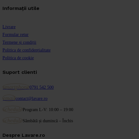
Informații utile
Livrare
Formular retur
Termene și condiții
Politica de confidențialitate
Politica de cookie
Suport clienti
smartphone
0791 542 500
email
contact@lavare.ro
schedule
Program L-V: 10:00 – 19:00
schedule
Sâmbătă și dumincă – Închis
Despre Lavare.ro