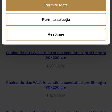
Permite toate
Permite selecția
Produse similare
Respinge
Cabina de dus Walk-In cu sticla canelata si profil negru
90×200 cm
1.783,00
lei
Cabina de dus Walk-in cu sticla canelata si profil negru
80×200 cm
1.649,00
lei