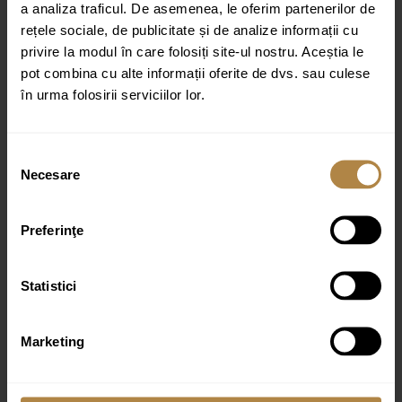
a analiza traficul. De asemenea, le oferim partenerilor de
Fii primul care scrii o recenzie pentru „Cabina de dus din sticla
WALK-IN, profil negru 110 x 200”
rețele sociale, de publicitate și de analize informații cu
privire la modul în care folosiți site-ul nostru. Aceștia le
Adresa ta de email nu va fi publicată.
Câmpurile obligatorii sunt
marcate cu
*
pot combina cu alte informații oferite de dvs. sau culese
în urma folosirii serviciilor lor.
Evaluarea ta
Recenzia ta
*
Selecția
Necesare
consimțământului
Preferinţe
Nume
*
Statistici
Email
*
Marketing