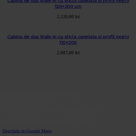
Cabina de dus Walk-In cu sticla canelata si profil negru
120×200 cm
2.220,00
lei
Cabina de dus Walk-In cu sticla canelata si profil negru
110×200
2.087,00
lei
ROM MOLD INSTALSERVICES S.R.L.
Reg. com.: J40/166/2022
C.I.F.: 45436515
Birouri: Ion Minulescu 67-93, Sector 3, București
Depozit:
Inclinată 129A, Sector 5, București
Deschide in Google Maps