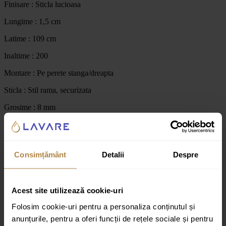
Finisare : Sticla lucioasa
Lungime : 1,5 cm
Latime : 109 cm
Inaltime : 200
Montare : Pe perete stanga/dreapta
Sticla : Stil rama, securizata
Grosime : 8 mm
Culoare:
Negru
Consimțământ
Detalii
Despre
Recenzii
Acest site utilizează cookie-uri
Recenzii
Folosim cookie-uri pentru a personaliza conținutul și
Nu există recenzii până acum.
anunțurile, pentru a oferi funcții de rețele sociale și pentru