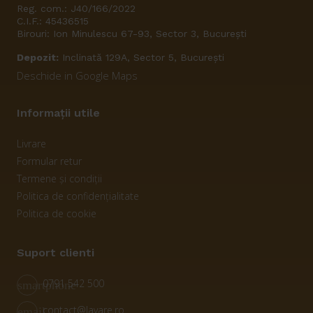
Reg. com.: J40/166/2022
C.I.F.: 45436515
Birouri: Ion Minulescu 67-93, Sector 3, București
Depozit:
Inclinată 129A, Sector 5, București
Deschide in Google Maps
Informații utile
Livrare
Formular retur
Termene și condiții
Politica de confidențialitate
Politica de cookie
Suport clienti
0791 542 500
smartphone
contact@lavare.ro
email