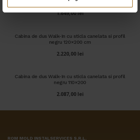
80×200 cm
1.649,00
lei
Cabina de dus Walk-In cu sticla canelata si profil
negru 120×200 cm
2.220,00
lei
Cabina de dus Walk-In cu sticla canelata si profil
negru 110×200
2.087,00
lei
ROM MOLD INSTALSERVICES S.R.L.