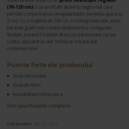
Sistemul este dotat cu un
profil telescopic reglabil
(70-120 cm)
si un profil din aluminiu negru mat care
permite compensarea neregularitatilor peretelui (pana la
2 cm). Cu o inaltime de 200 cm si montaj reversibil, acest
paravan grafit este solutia ideala pentru configuratii
flexibile, putand fi instalat direct pe pardoseala sau pe
cadita, aducand un aer sofisticat oricarei bai
contemporane.
Puncte forte ale produsului
Sticla Securizata
Sticla de 8mm
Ajustabilitate telescopica
Vezi specificațiile complete
Cod produs:
AK-32-183-S