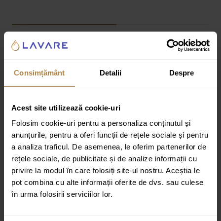
Informații suplimentare
Recenzii
Consimțământ
Detalii
Despre
Greutate:
40 kg
Dimensiuni:
1,5 × 80 × 200 cm
Acest site utilizează cookie-uri
Specificatii tehnice:
Folosim cookie-uri pentru a personaliza conținutul și
Producator : Invena
anunțurile, pentru a oferi funcții de rețele sociale și pentru
a analiza traficul. De asemenea, le oferim partenerilor de
Finisare : sticla grafit
rețele sociale, de publicitate și de analize informații cu
Finisare profil : Mat
privire la modul în care folosiți site-ul nostru. Aceștia le
Lungime : 1,5 cm
pot combina cu alte informații oferite de dvs. sau culese
în urma folosirii serviciilor lor.
Latime : 79 cm
Inaltime : 200