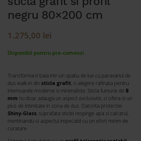
sticla grafit si profil
negru 80×200 cm
1.275,00
lei
Disponibil pentru pre-comenzi
Transforma-ti baia intr-un spatiu de lux cu paravanul de
dus walk-in din
sticla grafit
, o alegere rafinata pentru
interioarele moderne si minimaliste. Sticla fumurie de
8
mm
nu doar adauga un aspect exclusivist, ci ofera si un
plus de intimitate in zona de dus. Datorita protectiei
Shiny-Glass
, suprafata sticlei respinge apa si calcarul,
mentinandu-si aspectul impecabil cu un efort minim de
curatare.