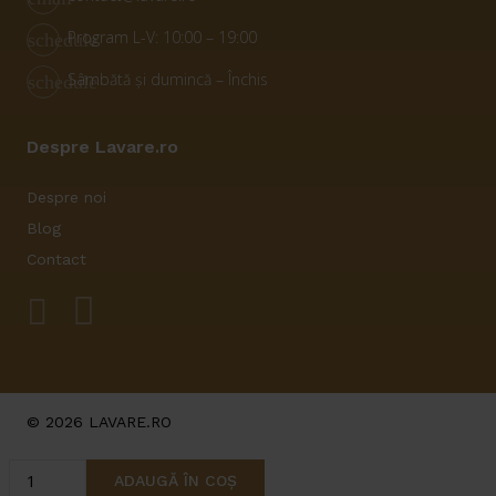
Program L-V: 10:00 – 19:00
schedule
Sâmbătă și dumincă – Închis
schedule
Despre Lavare.ro
Despre noi
Blog
Contact
© 2026 LAVARE.RO
Cantitate
ADAUGĂ ÎN COȘ