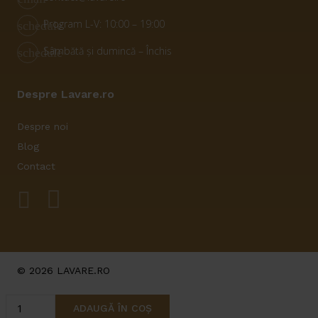
Program L-V: 10:00 – 19:00
schedule
Sâmbătă și dumincă – Închis
schedule
Despre Lavare.ro
Despre noi
Blog
Contact
© 2026 LAVARE.RO
Cantitate
ADAUGĂ ÎN COȘ