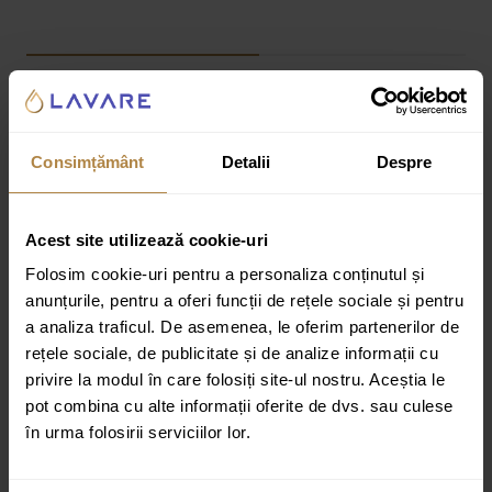
Informații suplimentare
Recenzii
Consimțământ
Detalii
Despre
Greutate:
40 kg
Dimensiuni:
1,5 × 120 × 200 cm
Acest site utilizează cookie-uri
Specificatii tehnice:
Folosim cookie-uri pentru a personaliza conținutul și
Producator : Invena
anunțurile, pentru a oferi funcții de rețele sociale și pentru
a analiza traficul. De asemenea, le oferim partenerilor de
Finisare : sticla grafit
rețele sociale, de publicitate și de analize informații cu
Finisare profil : Mat
privire la modul în care folosiți site-ul nostru. Aceștia le
Lungime : 1,5 cm
pot combina cu alte informații oferite de dvs. sau culese
în urma folosirii serviciilor lor.
Latime : 119 cm
Inaltime : 200