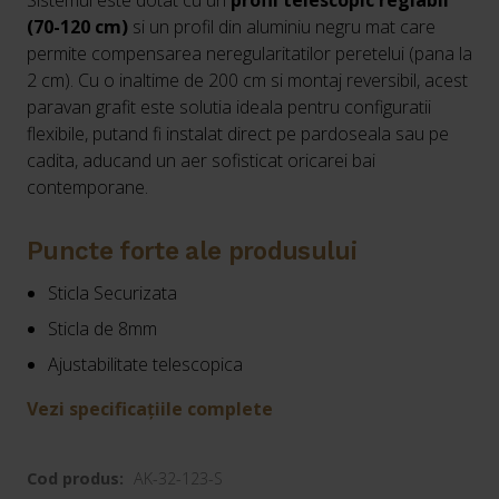
Sistemul este dotat cu un
profil telescopic reglabil
(70-120 cm)
si un profil din aluminiu negru mat care
permite compensarea neregularitatilor peretelui (pana la
2 cm). Cu o inaltime de 200 cm si montaj reversibil, acest
paravan grafit este solutia ideala pentru configuratii
flexibile, putand fi instalat direct pe pardoseala sau pe
cadita, aducand un aer sofisticat oricarei bai
contemporane.
Puncte forte ale produsului
Sticla Securizata
Sticla de 8mm
Ajustabilitate telescopica
Vezi specificațiile complete
Cod produs:
AK-32-123-S