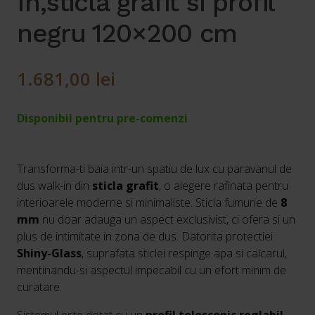
In,sticla grafit si profil
negru 120×200 cm
1.681,00
lei
Disponibil pentru pre-comenzi
Transforma-ti baia intr-un spatiu de lux cu paravanul de
dus walk-in din
sticla grafit
, o alegere rafinata pentru
interioarele moderne si minimaliste. Sticla fumurie de
8
mm
nu doar adauga un aspect exclusivist, ci ofera si un
plus de intimitate in zona de dus. Datorita protectiei
Shiny-Glass
, suprafata sticlei respinge apa si calcarul,
mentinandu-si aspectul impecabil cu un efort minim de
curatare.