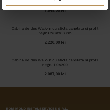
80×200 cm
1.649,00
lei
Cabina de dus Walk-In cu sticla canelata si profil
negru 120×200 cm
2.220,00
lei
Cabina de dus Walk-In cu sticla canelata si profil
negru 110×200
2.087,00
lei
ROM MOLD INSTALSERVICES S.R.L.