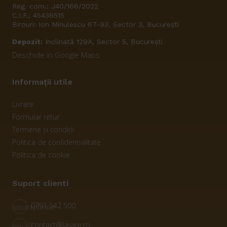
Reg. com.: J40/166/2022
C.I.F.: 45436515
Birouri: Ion Minulescu 67-93, Sector 3, București
Depozit:
Inclinată 129A, Sector 5, București
Deschide in Google Maps
Informații utile
Livrare
Formular retur
Termene și condiții
Politica de confidențialitate
Politica de cookie
Suport clienti
0791 542 500
smartphone
contact@lavare.ro
email