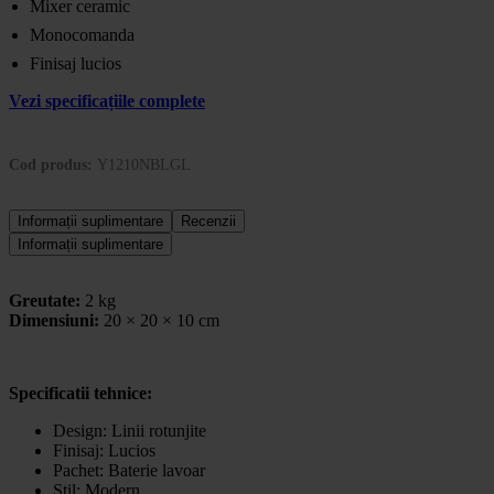
Mixer ceramic
Monocomanda
Finisaj lucios
Vezi specificațiile complete
Cod produs:
Y1210NBLGL
Informații suplimentare
Recenzii
Informații suplimentare
Greutate:
2 kg
Dimensiuni:
20 × 20 × 10 cm
Specificatii tehnice:
Design:
Linii rotunjite
Finisaj: Lucios
Pachet:
Baterie lavoar
Stil:
Modern