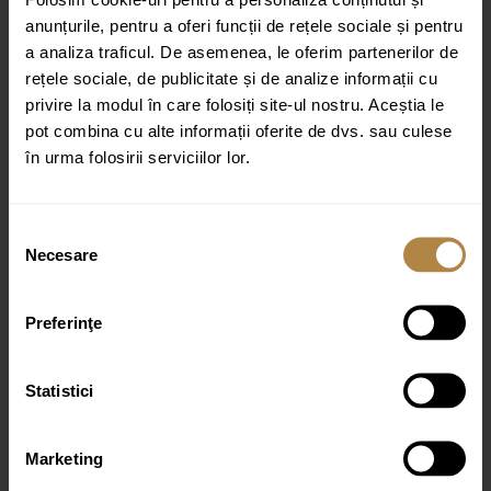
anunțurile, pentru a oferi funcții de rețele sociale și pentru
Recenzia ta
*
a analiza traficul. De asemenea, le oferim partenerilor de
rețele sociale, de publicitate și de analize informații cu
privire la modul în care folosiți site-ul nostru. Aceștia le
pot combina cu alte informații oferite de dvs. sau culese
în urma folosirii serviciilor lor.
Nume
*
Selecția
Email
*
Necesare
consimțământului
Preferinţe
Statistici
Marketing
Produse similare