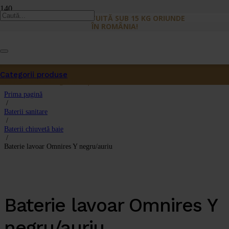
LIVRARE GRATUITĂ SUB 15 KG ORIUNDE
ÎN ROMÂNIA!
Categorii produse
Produs
a fost adăugat în coș.
Prima pagină
/
Baterii sanitare
/
Baterii chiuvetă baie
/
Baterie lavoar Omnires Y negru/auriu
Baterie lavoar Omnires Y
negru/auriu