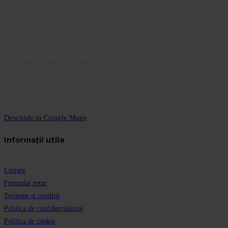
ROM MOLD INSTALSERVICES S.R.L.
Reg. com.: J40/166/2022
C.I.F.: 45436515
Birouri: Ion Minulescu 67-93, Sector 3, București
Depozit:
Inclinată 129A, Sector 5, București
Deschide in Google Maps
Informații utile
Livrare
Formular retur
Termene și condiții
Politica de confidențialitate
Politica de cookie