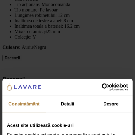
Tip acționare:
Monocomanda
Tip montare:
Pe lavoar
Lungimea robinetului: 12 cm
Inaltimea de iesire a apei: 8 cm
Inaltimea totala a bateriei: 16,2 cm
Mixer ceramic: ø25 mm
Colecție:
Y
Culoare:
Auriu/Negru
Recenzii
Recenzii
Nu există recenzii până acum.
Fii primul care scrii o recenzie pentru „Baterie lavoar Omnires Y
Consimțământ
Detalii
Despre
negru/auriu”
Adresa ta de email nu va fi publicată.
Câmpurile obligatorii sunt
marcate cu
*
Acest site utilizează cookie-uri
Evaluarea ta
Folosim cookie-uri pentru a personaliza conținutul și