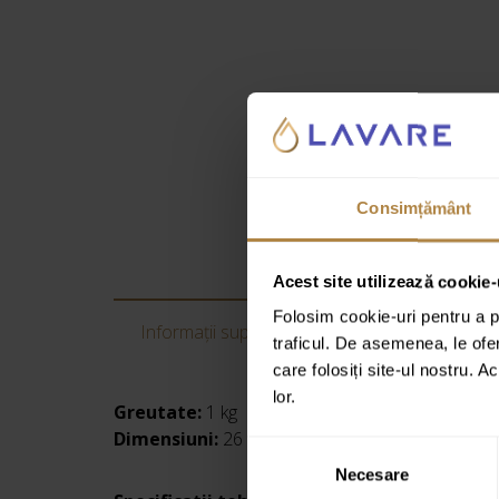
Consimțământ
Acest site utilizează cookie-
Folosim cookie-uri pentru a pe
Informații suplimentare
Recenzii
traficul. De asemenea, le ofer
care folosiți site-ul nostru. A
lor.
Greutate:
1 kg
Dimensiuni:
26 × 12,5 × 22 cm
Selecția
Necesare
consimțământului