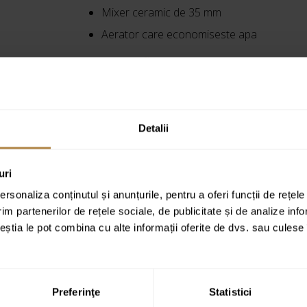
Mixer ceramic de 35 mm
Aerator care economiseste apa
Vezi specificațiile complete
Cod produs:
BP-72-U01-V
Detalii
uri
rsonaliza conținutul și anunțurile, pentru a oferi funcții de rețele
im partenerilor de rețele sociale, de publicitate și de analize info
ceștia le pot combina cu alte informații oferite de dvs. sau culese î
Preferinţe
Statistici