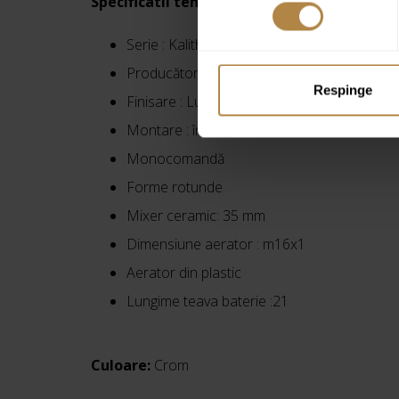
Specificatii tehnice:
Serie : Kalithea
Producător : Invena
Respinge
Finisare : Lucios
Montare : încastrat cu box
Monocomandă
Forme rotunde
Mixer ceramic: 35 mm
Dimensiune aerator : m16x1
Aerator din plastic
Lungime teava baterie :21
Culoare:
Crom