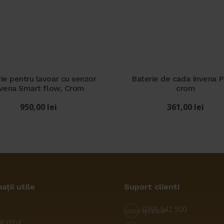
ie pentru lavoar cu senzor
Baterie de cada Invena P
nvena Smart flow, Crom
crom
950,00
lei
361,00
lei
ații utile
Suport clienti
0791 542 500
smartphone
r retur