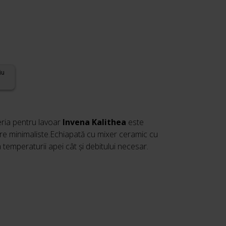
t
lei.
iu
eria pentru lavoar
Invena
Kalithea
este
are minimaliste.Echiapată cu mixer ceramic cu
temperaturii apei cât și debitului necesar.