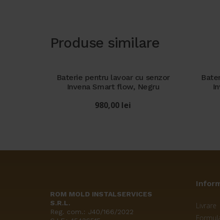
Produse similare
Baterie pentru lavoar cu senzor
Bater
Invena Smart flow, Negru
I
980,00
lei
Inform
ROM MOLD INSTALSERVICES
S.R.L.
Livrare
Reg. com.: J40/166/2022
Formula