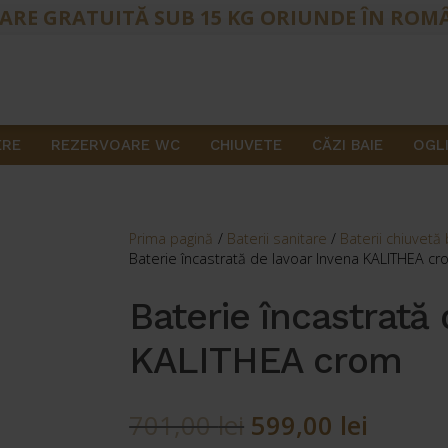
ARE GRATUITĂ SUB 15 KG ORIUNDE ÎN ROM
ERE
REZERVOARE WC
CHIUVETE
CĂZI BAIE
OGLI
Prima pagină
/
Baterii sanitare
/
Baterii chiuvetă
Baterie încastrată de lavoar Invena KALITHEA c
Baterie încastrată
KALITHEA crom
Prețul
Prețul
701,00
lei
599,00
lei