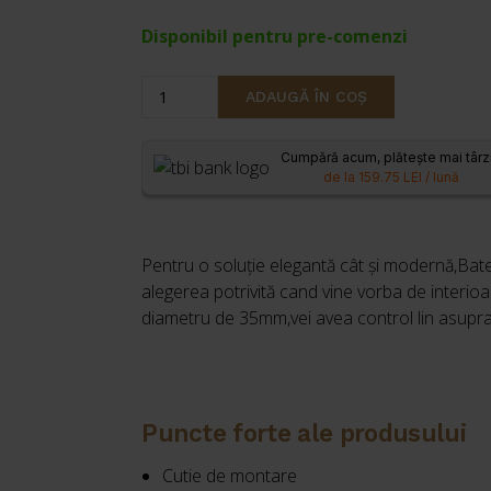
inițial
curen
Disponibil pentru pre-comenzi
a
este:
Cantitate
fost:
599,00 
ADAUGĂ ÎN COȘ
Baterie
701,00 lei.
încastrată
Cumpără acum, plătește mai târz
de
de la 159.75 LEI / lună
lavoar
Invena
KALITHEA
Pentru o soluție elegantă cât și modernă,Bat
crom
alegerea potrivită cand vine vorba de interio
diametru de 35mm,vei avea control lin asupra 
Puncte forte ale produsului
Cutie de montare