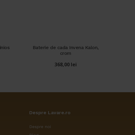
inios
Baterie de cada Invena Kalon,
crom
368,00
lei
Despre Lavare.ro
Despre noi
Blog