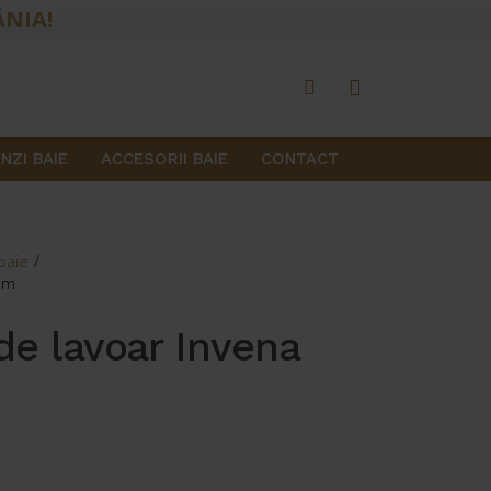
ÂNIA!
NZI BAIE
ACCESORII BAIE
CONTACT
 baie
/
rom
 de lavoar Invena