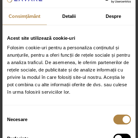
Consimțământ
Detalii
Despre
Specificații tehnice
Monocomandă
Acest site utilizează cookie-uri
Înălțime totală 25,8 cm
Folosim cookie-uri pentru a personaliza conținutul și
Mixer ceramic 35 mm
anunțurile, pentru a oferi funcții de rețele sociale și pentru
Sistem de asamblare rapidă
a analiza traficul. De asemenea, le oferim partenerilor de
Garanție: 3 ani
rețele sociale, de publicitate și de analize informații cu
privire la modul în care folosiți site-ul nostru. Aceștia le
Culoare:
alb / crom
pot combina cu alte informații oferite de dvs. sau culese
în urma folosirii serviciilor lor.
Inclus
furtunuri de conectare 3/8″, 40 cm x 2 bucăți
Selecția
click-clack inclus
Necesare
consimțământului
cheia de asamblare a aeratorului inclusa