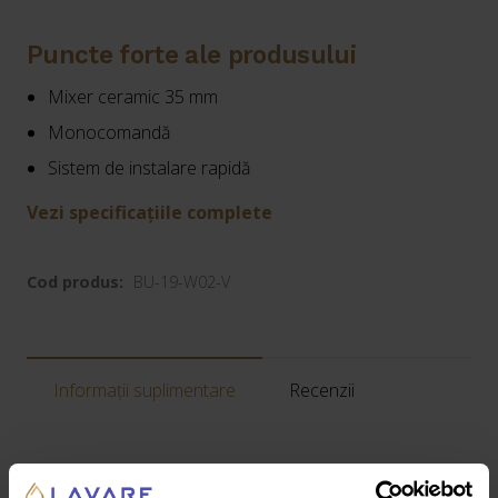
Puncte forte ale produsului
Mixer ceramic 35 mm
Monocomandă
Sistem de instalare rapidă
Vezi specificațiile complete
Cod produs:
BU-19-W02-V
Informații suplimentare
Recenzii
Greutate:
1,79 kg
Dimensiuni:
27 × 20 × 10 cm