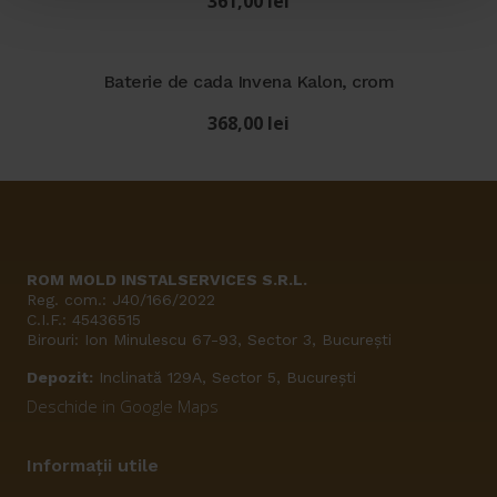
361,00
lei
Baterie de cada Invena Kalon, crom
368,00
lei
ROM MOLD INSTALSERVICES S.R.L.
Reg. com.: J40/166/2022
C.I.F.: 45436515
Birouri: Ion Minulescu 67-93, Sector 3, București
Depozit:
Inclinată 129A, Sector 5, București
Deschide in Google Maps
Informații utile