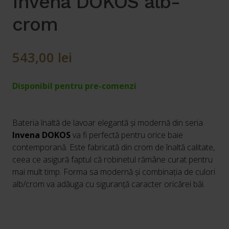
Invena DOKOS alb-
crom
543,00
lei
Disponibil pentru pre-comenzi
Bateria înaltă de lavoar elegantă și modernă din seria
Invena DOKOS
va fi perfectă pentru orice baie
contemporană. Este fabricată din crom de înaltă calitate,
ceea ce asigură faptul că robinetul rămâne curat pentru
mai mult timp. Forma sa modernă și combinația de culori
alb/crom va adăuga cu siguranță caracter oricărei băi.