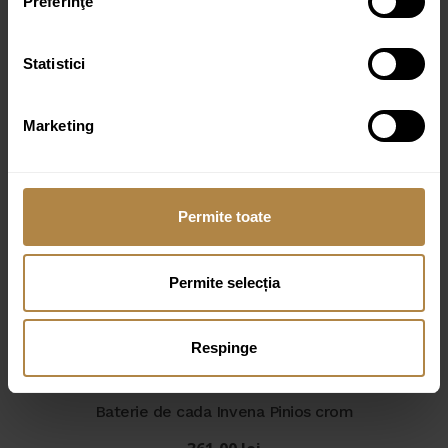
Preferinţe
Statistici
Produse similare
Marketing
Baterie pentru lavoar cu senzor Invena Smart flow,
Negru
980,00
lei
Permite toate
Baterie pentru lavoar cu senzor Invena Smart flow,
Permite selecția
Crom
950,00
lei
Respinge
Baterie de cada Invena Pinios crom