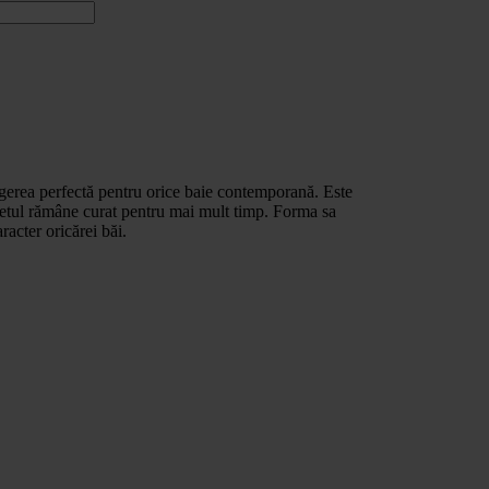
gerea perfectă pentru orice baie contemporană. Este
inetul rămâne curat pentru mai mult timp. Forma sa
acter oricărei băi.