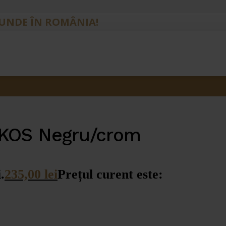
IUNDE ÎN ROMÂNIA!
OKOS Negru/crom
.
235,00
lei
Prețul curent este: