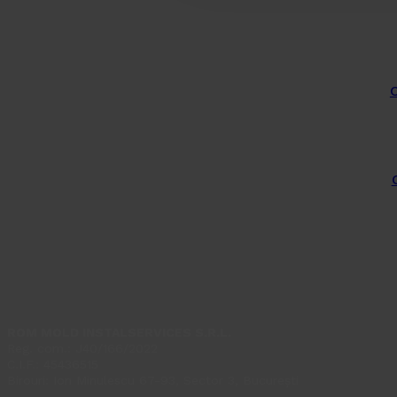
C
ROM MOLD INSTALSERVICES S.R.L.
Reg. com.: J40/166/2022
C.I.F.: 45436515
Birouri: Ion Minulescu 67-93, Sector 3, București