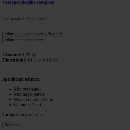
Vezi specificațiile complete
Cod produs:
BN-19-004-V
Informații suplimentare
Recenzii
Informații suplimentare
Greutate:
1,05 kg
Dimensiuni:
18 × 14 × 10 cm
Specificații tehnice:
Monocomandă
Montaj pe perete
Mixer ceramic 35 mm
Garanție: 3 ani
Culoare:
negru/crom
Recenzii