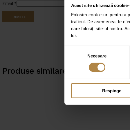
Email
*
Acest site utilizează cookie-
Folosim cookie-uri pentru a pe
traficul. De asemenea, le ofer
care folosiți site-ul nostru. A
lor.
Selecția
Necesare
consimțământului
Produse similare
Respinge