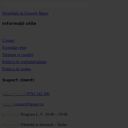
Depozit:
Inclinată 129A, Sector 5, București
Deschide in Google Maps
Informații utile
Livrare
Formular retur
Termene și condiții
Politica de confidențialitate
Politica de cookie
Suport clienti
smartphone
0791 542 500
email
contact@lavare.ro
schedule
Program L-V: 10:00 – 19:00
schedule
Sâmbătă și dumincă – Închis