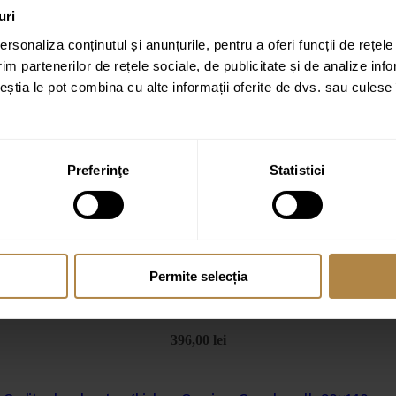
uri
rsonaliza conținutul și anunțurile, pentru a oferi funcții de rețele
im partenerilor de rețele sociale, de publicitate și de analize info
ceștia le pot combina cu alte informații oferite de dvs. sau culese î
Preferinţe
Statistici
Permite selecția
Lavoar de blat Invena Westa 45 cm alb lucios (copie)
396,00
lei