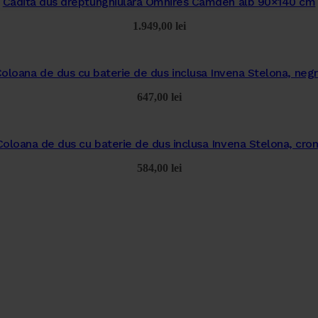
Cadita dus dreptunghiulara Omnires Camden alb 90×140 cm
1.949,00
lei
oloana de dus cu baterie de dus inclusa Invena Stelona, neg
647,00
lei
Coloana de dus cu baterie de dus inclusa Invena Stelona, cro
584,00
lei