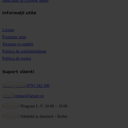
Deschide in Google Maps
Informații utile
Livrare
Formular retur
Termene și condiții
Politica de confidențialitate
Politica de cookie
Suport clienti
smartphone
0791 542 500
email
contact@lavare.ro
schedule
Program L-V: 10:00 – 19:00
schedule
Sâmbătă și dumincă – Închis