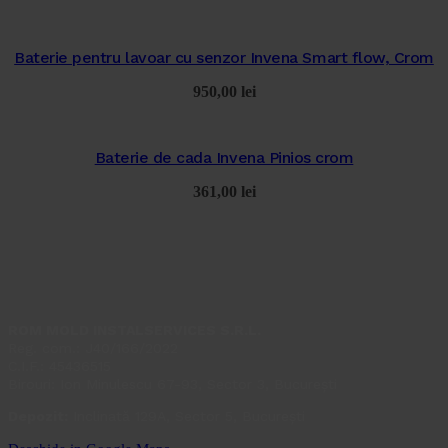
Baterie pentru lavoar cu senzor Invena Smart flow, Crom
950,00
lei
Baterie de cada Invena Pinios crom
361,00
lei
ROM MOLD INSTALSERVICES S.R.L.
Reg. com.: J40/166/2022
C.I.F.: 45436515
Birouri: Ion Minulescu 67-93, Sector 3, București
Depozit:
Inclinată 129A, Sector 5, București