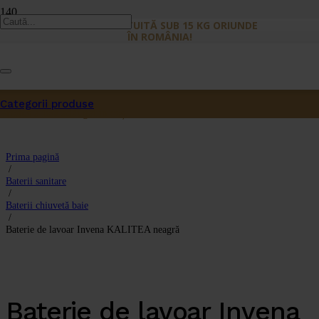
LIVRARE GRATUITĂ SUB 15 KG ORIUNDE
ÎN ROMÂNIA!
Categorii produse
Produs
a fost adăugat în coș.
Prima pagină
/
Baterii sanitare
/
Baterii chiuvetă baie
/
Baterie de lavoar Invena KALITEA neagră
Baterie de lavoar Invena