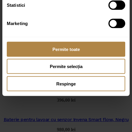
Statistici
Marketing
Permite toate
Produse similare
Permite selecția
Respinge
Lavoar de blat Invena Westa 45 cm alb lucios (copie)
396,00
lei
Baterie pentru lavoar cu senzor Invena Smart flow, Negru
980,00
lei