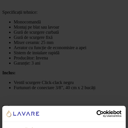
Specificații tehnice:
Monocomandă
Montaj pe blat sau lavoar
Gură de scurgere curbată
Gură de scurgere fixă
Mixer ceramic 25 mm
Aerator cu funcție de economisire a apei
Sistem de instalare rapidă
Producător: Invena
Garanție: 3 ani
Inclus:
Ventil scurgere Click-clack negru
Furtunuri de conectare 3/8”, 40 cm x 2 bucăți
Culoare:
negru
Recenzii