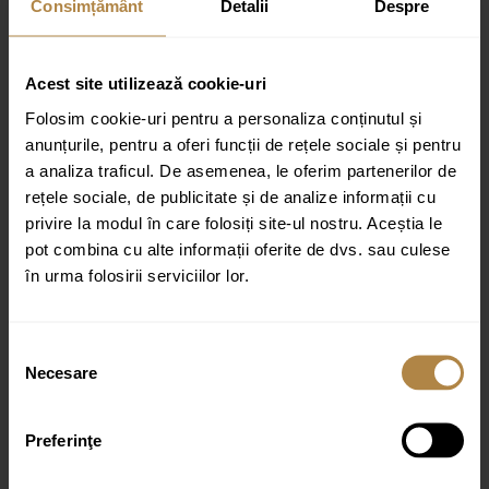
Consimțământ
Detalii
Despre
Recenzii
Nu există recenzii până acum.
Acest site utilizează cookie-uri
Fii primul care scrii o recenzie pentru „Baterie de lavoar Invena
Folosim cookie-uri pentru a personaliza conținutul și
KALITEA neagră”
anunțurile, pentru a oferi funcții de rețele sociale și pentru
Adresa ta de email nu va fi publicată.
Câmpurile obligatorii sunt
a analiza traficul. De asemenea, le oferim partenerilor de
marcate cu
*
rețele sociale, de publicitate și de analize informații cu
privire la modul în care folosiți site-ul nostru. Aceștia le
Evaluarea ta
pot combina cu alte informații oferite de dvs. sau culese
Recenzia ta
*
în urma folosirii serviciilor lor.
Selecția
Necesare
consimțământului
Preferinţe
Nume
*
Email
*