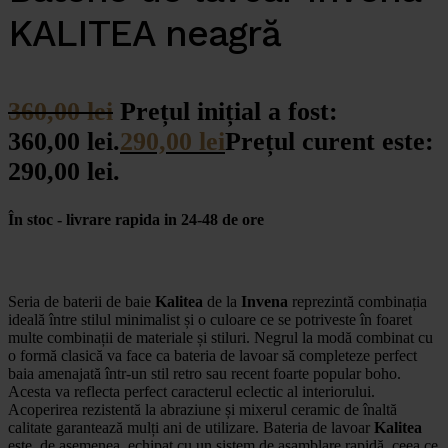
KALITEA neagră
360,00
lei
Prețul inițial a fost:
360,00 lei.
290,00
lei
Prețul curent este:
290,00 lei.
În stoc - livrare rapida in 24-48 de ore
Seria de baterii de baie
Kalitea
de la
Invena
reprezintă combinația
ideală între stilul minimalist și o culoare ce se potriveste în foaret
multe combinații de materiale și stiluri. Negrul la modă combinat cu
o formă clasică va face ca bateria de lavoar să completeze perfect
baia amenajată într-un stil retro sau recent foarte popular boho.
Acesta va reflecta perfect caracterul eclectic al interiorului.
Acoperirea rezistentă la abraziune și mixerul ceramic de înaltă
calitate garantează mulți ani de utilizare. Bateria de lavoar
Kalitea
este, de asemenea, echipat cu un sistem de asamblare rapidă, ceea ce