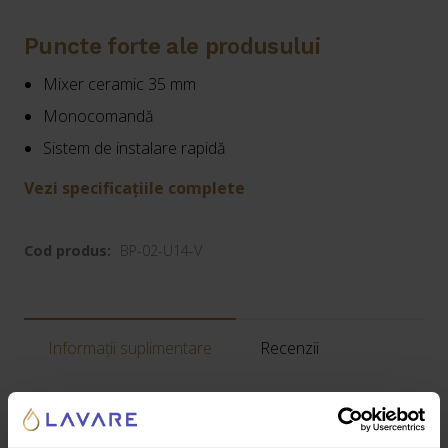
Puncte forte ale produsului
Mixer ceramic 35 mm
Monocomandă
Sistem de instalare rapidă
Vezi specificațiile complete
Cod produs:
BP-02-U14-V
Informații suplimentare
Recenzii
Greutate:
1,27 kg
Dimensiuni:
25 × 15 × 10 cm