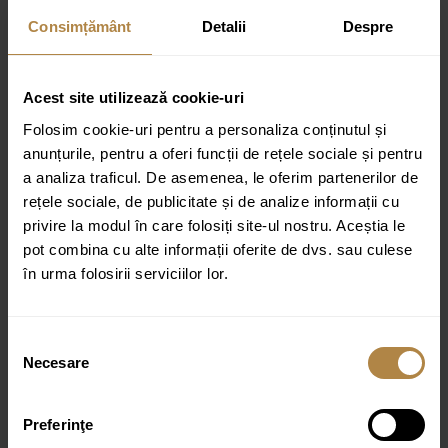
Consimțământ
Detalii
Despre
Specificatii tehnice:
Monocomandă
Acest site utilizează cookie-uri
Mixer ceramic 35 mm
Folosim cookie-uri pentru a personaliza conținutul și
anunțurile, pentru a oferi funcții de rețele sociale și pentru
Montaj încastrat
a analiza traficul. De asemenea, le oferim partenerilor de
Ramă dreptunghiulară
rețele sociale, de publicitate și de analize informații cu
Sistem de instalare rapida
privire la modul în care folosiți site-ul nostru. Aceștia le
pot combina cu alte informații oferite de dvs. sau culese
Serie: GLAMOUR
în urma folosirii serviciilor lor.
Producator: Invena
Garanție: 3 ani
Selecția
Culoare:
Cupru
Necesare
consimțământului
Preferinţe