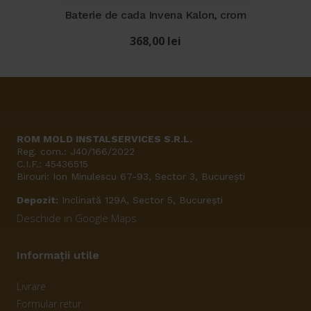
Baterie de cada Invena Kalon, crom
368,00
lei
ROM MOLD INSTALSERVICES S.R.L.
Reg. com.: J40/166/2022
C.I.F.: 45436515
Birouri: Ion Minulescu 67-93, Sector 3, București
Depozit:
Inclinată 129A, Sector 5, București
Deschide in Google Maps
Informații utile
Livrare
Formular retur