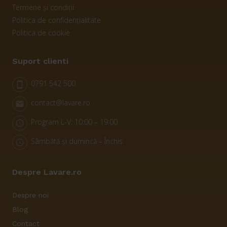
Termene și condiții
Politica de confidențialitate
Politica de cookie
Suport clienti
0791 542 500
smartphone
contact@lavare.ro
email
Program L-V: 10:00 – 19:00
schedule
Sâmbătă și dumincă – Închis
schedule
Despre Lavare.ro
Despre noi
Blog
Contact