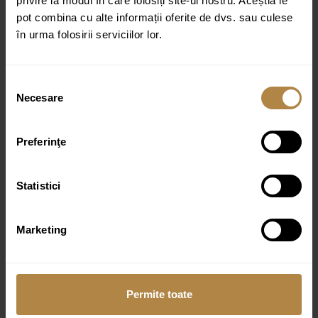
privire la modul în care folosiți site-ul nostru. Aceștia le
pot combina cu alte informații oferite de dvs. sau culese
în urma folosirii serviciilor lor.
Selecția
Baterie pentru lavoar cu senzor Invena Smart flow,
Necesare
Negru
consimțământului
980,00
lei
Preferinţe
Statistici
Marketing
Permite toate