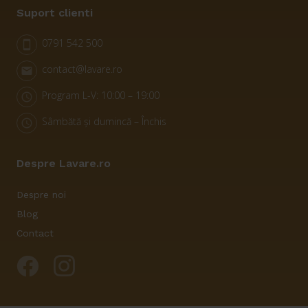
Suport clienti
0791 542 500
smartphone
contact@lavare.ro
email
Program L-V: 10:00 – 19:00
schedule
Sâmbătă și dumincă – Închis
schedule
Despre Lavare.ro
Despre noi
Blog
Contact