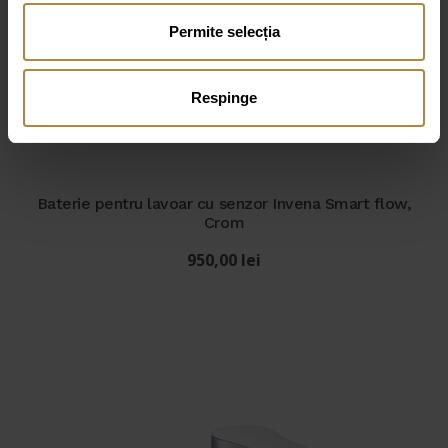
Permite selecția
Respinge
Baterie pentru lavoar cu senzor Invena Smart flow,
Crom
950,00
lei