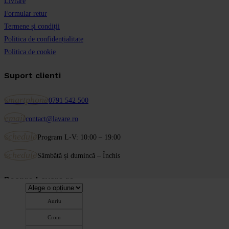
Livrare
Formular retur
Termene și condiții
Politica de confidențialitate
Politica de cookie
Suport clienti
smartphone
0791 542 500
email
contact@lavare.ro
schedule
Program L-V: 10:00 – 19:00
schedule
Sâmbătă și dumincă – Închis
Despre Lavare.ro
Auriu
Despre noi
Crom
Blog