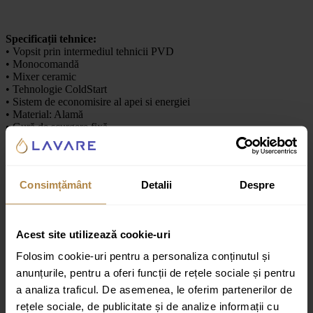
Specificații tehnice:
• Vopsit prin intermediul tehnicii PVD
• Monocomandă
• Mixer ceramic
• Tehnologie ColdStart
• Sistem de economisire al apei si energiei
• Material: Alamă
• Gură de scurgere fixă
• Gură de scurgere curbată
• Dimensiuni record 1/2“
• Garanție 5 ani
• Producător: Brauer
Consimțământ
Detalii
Despre
• Serie: Carving
Recenzii
Acest site utilizează cookie-uri
Folosim cookie-uri pentru a personaliza conținutul și
Recenzii
anunțurile, pentru a oferi funcții de rețele sociale și pentru
Nu există recenzii până acum.
a analiza traficul. De asemenea, le oferim partenerilor de
rețele sociale, de publicitate și de analize informații cu
Fii primul care scrii o recenzie pentru „Baterie de lavoar încastrată