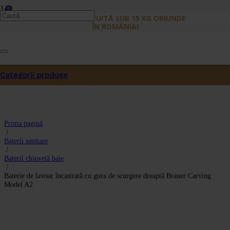
LIVRARE GRATUITĂ SUB 15 KG ORIUNDE
ÎN ROMÂNIA!
Categorii produse
Produs
a fost adăugat în coș.
Prima pagină
/
Baterii sanitare
/
Baterii chiuvetă baie
/
Baterie de lavoar încastrată cu gura de scurgere dreaptă Brauer Carving
Model A2