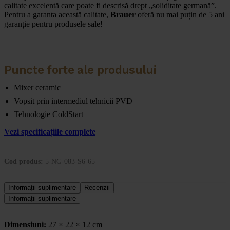
calitate excelentă care poate fi descrisă drept „soliditate germană”.
Pentru a garanta această calitate,
Brauer
oferă nu mai puțin de 5 ani
garanție pentru produsele sale!
Puncte forte ale produsului
Mixer ceramic
Vopsit prin intermediul tehnicii PVD
Tehnologie ColdStart
Vezi specificațiile complete
Cod produs:
5-NG-083-S6-65
Informații suplimentare
Recenzii
Informații suplimentare
Dimensiuni:
27 × 22 × 12 cm