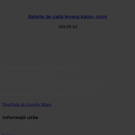
Baterie de cada Invena Kalon, crom
368,00
lei
ROM MOLD INSTALSERVICES S.R.L.
Reg. com.: J40/166/2022
C.I.F.: 45436515
Birouri: Ion Minulescu 67-93, Sector 3, București
Depozit:
Inclinată 129A, Sector 5, București
Deschide in Google Maps
Informații utile