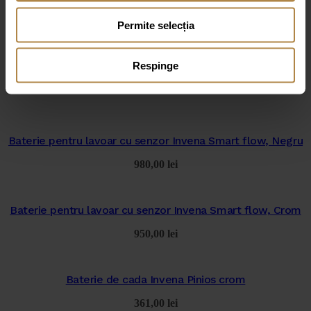
Permite selecția
Respinge
Produse similare
Baterie pentru lavoar cu senzor Invena Smart flow, Negru
980,00
lei
Baterie pentru lavoar cu senzor Invena Smart flow, Crom
950,00
lei
Baterie de cada Invena Pinios crom
361,00
lei