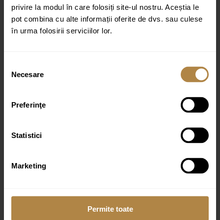
privire la modul în care folosiți site-ul nostru. Aceștia le
cu gura de scurgere dreaptă Brauer Carving Model A2”
pot combina cu alte informații oferite de dvs. sau culese
Adresa ta de email nu va fi publicată.
Câmpurile obligatorii sunt
în urma folosirii serviciilor lor.
marcate cu
*
Evaluarea ta
Selecția
Recenzia ta
*
Necesare
consimțământului
Preferinţe
Statistici
Nume
*
Marketing
Email
*
Permite toate