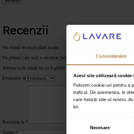
Recenzii
Recenzii
Nu există recenzii până acum.
Consimțământ
Fii primul care scrii o recenzie pentru „Baterie de lavoar încastrată 
Adresa ta de email nu va fi publicată.
Câmpurile obligatorii sunt marc
Acest site utilizează cookie-
Evaluarea ta
Folosim cookie-uri pentru a pe
traficul. De asemenea, le ofer
care folosiți site-ul nostru. A
lor.
Selecția
Recenzia ta
*
Necesare
consimțământului
Nume
*