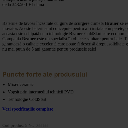
de la 343.50 LEI / lună
Bateriile de lavoar încastrate cu gură de scurgere curbată
Brauer
se re
inovator. Aceste baterii sunt concepute pentru a fi instalate în perete, 
aceasta este echipată cu o tehnologie
Brauer
ColdStart care economis
Compania
Brauer
este un specialist în obiecte sanitare pentru baie. T
garantează o calitate excelentă care poate fi descrisă drept „soliditate
nu mai puțin de 5 ani garanție pentru produsele sale!
Puncte forte ale produsului
Mixer ceramic
Vopsit prin intermediul tehnicii PVD
Tehnologie ColdStart
Vezi specificațiile complete
Cod produs:
5-NG-083-B3