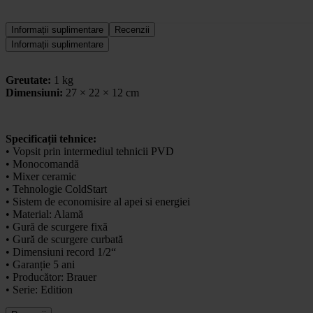
Informații suplimentare
Recenzii
Informații suplimentare
Greutate:
1 kg
Dimensiuni:
27 × 22 × 12 cm
Specificații tehnice:
• Vopsit prin intermediul tehnicii PVD
• Monocomandă
• Mixer ceramic
• Tehnologie ColdStart
• Sistem de economisire al apei si energiei
• Material: Alamă
• Gură de scurgere fixă
• Gură de scurgere curbată
• Dimensiuni record 1/2“
• Garanție 5 ani
• Producător: Brauer
• Serie: Edition