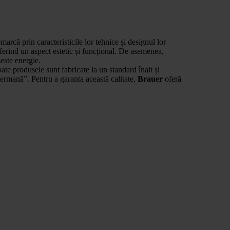
marcă prin caracteristicile lor tehnice și designul lor
oferind un aspect estetic și funcțional. De asemenea,
ește energie.
oate produsele sunt fabricate la un standard înalt și
 germană”. Pentru a garanta această calitate,
Brauer
oferă