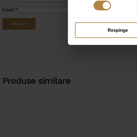
Email
*
Respinge
Produse similare