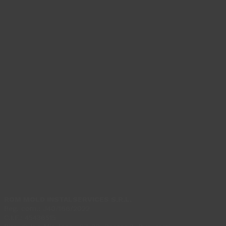
ROM MOLD INSTALSERVICES S.R.L.
Reg. com.: J40/166/2022
C.I.F.: 45436515