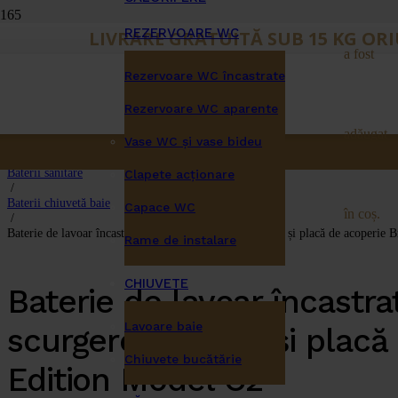
REZERVOARE WC
LIVRARE GRATUITĂ SUB 15 KG OR
a fost
Rezervoare WC încastrate
Rezervoare WC aparente
adăugat
Vase WC și vase bideu
Prima pagină
/
Baterii sanitare
Clapete acţionare
/
Baterii chiuvetă baie
Capace WC
în coș.
/
Baterie de lavoar încastrată cu gura de scurgere curbată și placă de acoperie
Rame de instalare
CHIUVETE
Baterie de lavoar încastra
Lavoare baie
scurgere curbată și placă
Chiuvete bucătărie
Edition Model C2