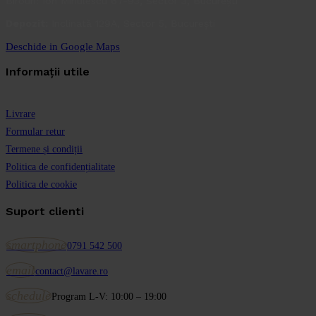
Birouri: Ion Minulescu 67-93, Sector 3, București
Depozit:
Inclinată 129A, Sector 5, București
Deschide in Google Maps
Informații utile
Livrare
Formular retur
Termene și condiții
Politica de confidențialitate
Politica de cookie
Suport clienti
smartphone
0791 542 500
email
contact@lavare.ro
schedule
Program L-V: 10:00 – 19:00