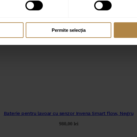
Permite selecția
Baterie pentru lavoar cu senzor Invena Smart flow, Negru
980,00
lei