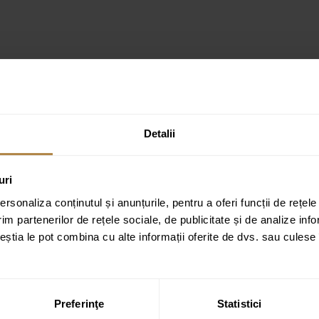
Detalii
cu gura de scurgere curbată și placă de acoperie Brauer Edition Model C2
ate cu
*
uri
rsonaliza conținutul și anunțurile, pentru a oferi funcții de rețele
im partenerilor de rețele sociale, de publicitate și de analize info
ceștia le pot combina cu alte informații oferite de dvs. sau culese î
Preferinţe
Statistici