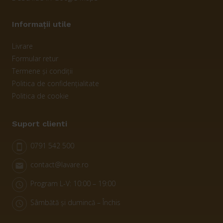
Informații utile
Livrare
Formular retur
Termene și condiții
Politica de confidențialitate
Politica de cookie
Suport clienti
0791 542 500
smartphone
contact@lavare.ro
email
Program L-V: 10:00 – 19:00
schedule
Sâmbătă și dumincă – Închis
schedule