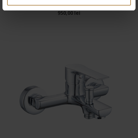
Crom
950,00
lei