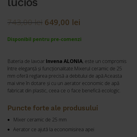
lucios
Prețul
Prețul
743,00
lei
649,00
lei
inițial
curent
Disponibil pentru pre-comenzi
a
este:
fost:
649,00 lei.
Bateria de lavoar
Invena ALONIA
, este un compromis
743,00 lei.
între eleganță și funcționalitate.Mixerul ceramic de 25
mm oferă reglarea precisă a debitului de apă.Aceasta
mai vine în dotare și cu un aerator economic de apă
fabricat din plastic, ceea ce o face benefică ecologic.
Puncte forte ale produsului
Mixer ceramic de 25 mm
Aerator ce ajută la economisirea apei