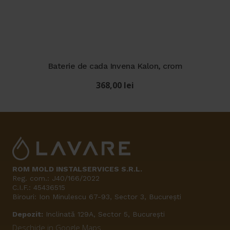
Baterie de cada Invena Kalon, crom
368,00
lei
ROM MOLD INSTALSERVICES S.R.L.
Reg. com.: J40/166/2022
C.I.F.: 45436515
Birouri: Ion Minulescu 67-93, Sector 3, București
Depozit:
Inclinată 129A, Sector 5, București
Deschide in Google Maps