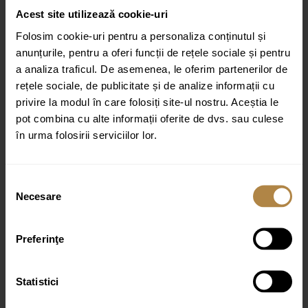
Invena ALONIA auriu periat”
Acest site utilizează cookie-uri
Adresa ta de email nu va fi publicată.
Câmpurile obligatorii sunt
Folosim cookie-uri pentru a personaliza conținutul și
marcate cu
*
anunțurile, pentru a oferi funcții de rețele sociale și pentru
Evaluarea ta
a analiza traficul. De asemenea, le oferim partenerilor de
rețele sociale, de publicitate și de analize informații cu
Recenzia ta
*
privire la modul în care folosiți site-ul nostru. Aceștia le
pot combina cu alte informații oferite de dvs. sau culese
în urma folosirii serviciilor lor.
Selecția
Necesare
consimțământului
Nume
*
Email
*
Preferinţe
Statistici