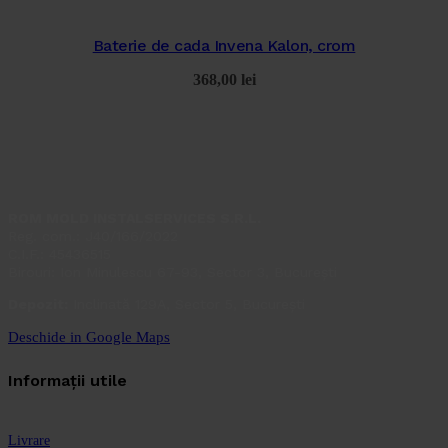
Baterie de cada Invena Kalon, crom
368,00
lei
ROM MOLD INSTALSERVICES S.R.L.
Reg. com.: J40/166/2022
C.I.F.: 45436515
Birouri: Ion Minulescu 67-93, Sector 3, București
Depozit:
Inclinată 129A, Sector 5, București
Deschide in Google Maps
Informații utile
Livrare