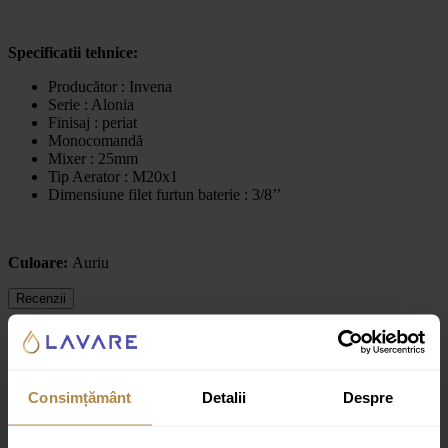
Specificatii tehnice:
Producător : Invena
Serie : Alonia
Finisaj : periat
Monocomandă
Mixer : 25mm
Tip Aerator : M20x1
Dimensiune filet furtun baterie : 3/8’’
Culoare:
Auriu
Recenzii
Recenzii
Consimțământ
Detalii
Despre
Nu există recenzii până acum.
Fii primul care scrii o recenzie pentru „Baterie de lavoar inalta