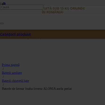
LIVRARE GRATUITĂ SUB 15 KG ORIUNDE
ÎN ROMÂNIA!
Categorii produse
Produs
a fost adăugat în coș.
Prima pagină
/
Baterii sanitare
/
Baterii chiuvetă baie
/
Baterie de lavoar inalta Invena ALONIA auriu periat