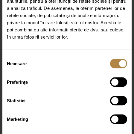
anunțurile, pentru a oferi funcții de rețele sociale și pentru
a analiza traficul. De asemenea, le oferim partenerilor de
rețele sociale, de publicitate și de analize informații cu
privire la modul în care folosiți site-ul nostru. Aceștia le
pot combina cu alte informații oferite de dvs. sau culese
în urma folosirii serviciilor lor.
Nume
*
Email
*
Selecția
Necesare
consimțământului
Preferinţe
Statistici
Produse similare
Marketing