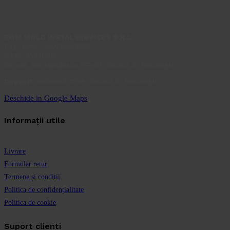
ROM MOLD INSTALSERVICES S.R.L.
Reg. com.: J40/166/2022
C.I.F.: 45436515
Birouri: Ion Minulescu 67-93, Sector 3, București
Depozit:
Inclinată 129A, Sector 5, București
Deschide in Google Maps
Informații utile
Livrare
Formular retur
Termene și condiții
Politica de confidențialitate
Politica de cookie
Suport clienti