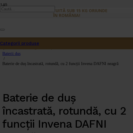
LIVRARE GRATUITĂ SUB 15 KG ORIUNDE
ÎN ROMÂNIA!
Prima pagină
/
Categorii produse
Dus
Produs
a fost adăugat în coș.
/
Baterii dus
/
Baterie de duș încastrată, rotundă, cu 2 funcții Invena DAFNI neagră
Baterie de duș
încastrată, rotundă, cu 2
funcții Invena DAFNI