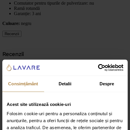
Comutator pentru tipurile de pulverizare: nu
Ramă rotundă
Garanție: 3 ani
Culoare:
negru
Recenzii
Recenzii
Nu există recenzii până acum.
Fii primul care scrii o recenzie pentru „Baterie de duș încastrată,
rotundă, 1 funcție Invena DAFNI neagră”
Consimțământ
Detalii
Despre
Adresa ta de email nu va fi publicată.
Câmpurile obligatorii sunt
marcate cu
*
Acest site utilizează cookie-uri
Evaluarea ta
Folosim cookie-uri pentru a personaliza conținutul și
Recenzia ta
*
anunțurile, pentru a oferi funcții de rețele sociale și pentru
a analiza traficul. De asemenea, le oferim partenerilor de