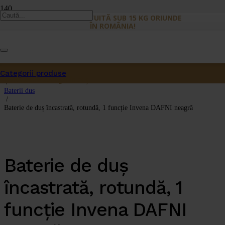
LIVRARE GRATUITĂ SUB 15 KG ORIUNDE
ÎN ROMÂNIA!
Prima pagină
/
Categorii produse
Dus
Produs
a fost adăugat în coș.
/
Baterii dus
/
Baterie de duș încastrată, rotundă, 1 funcție Invena DAFNI neagră
Baterie de duș
încastrată, rotundă, 1
funcție Invena DAFNI