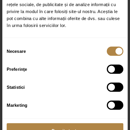
rețele sociale, de publicitate și de analize informații cu
privire la modul în care folosiți site-ul nostru. Aceștia le
pot combina cu alte informații oferite de dvs. sau culese
în urma folosirii serviciilor lor.
Nume
*
Email
*
Selecția
Necesare
consimțământului
Preferinţe
Statistici
Produse similare
Marketing