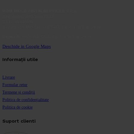
ROM MOLD INSTALSERVICES S.R.L.
Reg. com.: J40/166/2022
C.I.F.: 45436515
Birouri: Ion Minulescu 67-93, Sector 3, București
Depozit:
Inclinată 129A, Sector 5, București
Deschide in Google Maps
Informații utile
Livrare
Formular retur
Termene și condiții
Politica de confidențialitate
Politica de cookie
Suport clienti