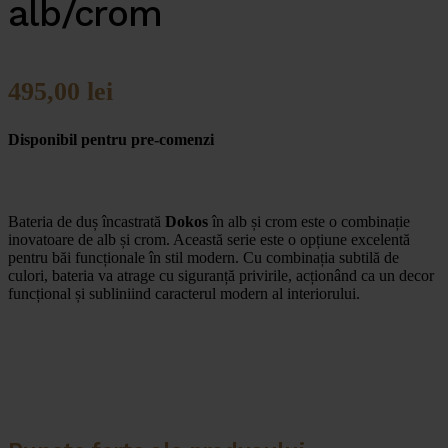
alb/crom
495,00
lei
Disponibil pentru pre-comenzi
Bateria de duș încastrată
Dokos
în alb și crom este o combinație
inovatoare de alb și crom. Această serie este o opțiune excelentă
pentru băi funcționale în stil modern. Cu combinația subtilă de
culori, bateria va atrage cu siguranță privirile, acționând ca un decor
funcțional și subliniind caracterul modern al interiorului.