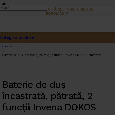
LIVRARE GRATUITĂ SUB 15 KG ORIUNDE
ÎN ROMÂNIA!
Prima pagină
/
Categorii produse
Dus
Produs
a fost adăugat în coș.
/
Baterii dus
/
Baterie de duș încastrată, pătrată, 2 funcții Invena DOKOS alb/crom
Baterie de duș
încastrată, pătrată, 2
funcții Invena DOKOS