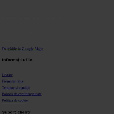
ROM MOLD INSTALSERVICES S.R.L.
Reg. com.: J40/166/2022
C.I.F.: 45436515
Birouri: Ion Minulescu 67-93, Sector 3, București
Depozit:
Inclinată 129A, Sector 5, București
Deschide in Google Maps
Informații utile
Livrare
Formular retur
Termene și condiții
Politica de confidențialitate
Politica de cookie
Suport clienti