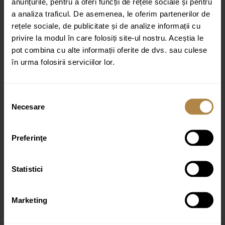
anunțurile, pentru a oferi funcții de rețele sociale și pentru
a analiza traficul. De asemenea, le oferim partenerilor de
rețele sociale, de publicitate și de analize informații cu
privire la modul în care folosiți site-ul nostru. Aceștia le
pot combina cu alte informații oferite de dvs. sau culese
în urma folosirii serviciilor lor.
Nume
*
Email
*
Selecția
Necesare
consimțământului
Preferinţe
Statistici
Produse similare
Marketing