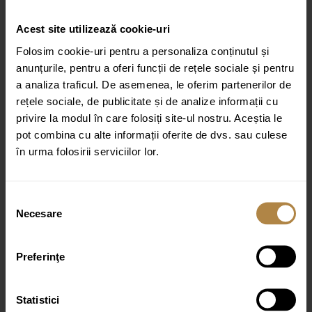
Fii primul care scrii o recenzie pentru „Baterie de cadă freestanding
Acest site utilizează cookie-uri
cu duș de mână tip stick Brauer Edition Set 01”
Folosim cookie-uri pentru a personaliza conținutul și
Adresa ta de email nu va fi publicată.
Câmpurile obligatorii sunt
anunțurile, pentru a oferi funcții de rețele sociale și pentru
marcate cu
*
a analiza traficul. De asemenea, le oferim partenerilor de
Evaluarea ta
rețele sociale, de publicitate și de analize informații cu
privire la modul în care folosiți site-ul nostru. Aceștia le
Recenzia ta
*
pot combina cu alte informații oferite de dvs. sau culese
în urma folosirii serviciilor lor.
Selecția
Necesare
consimțământului
Nume
*
Preferinţe
Email
*
Statistici