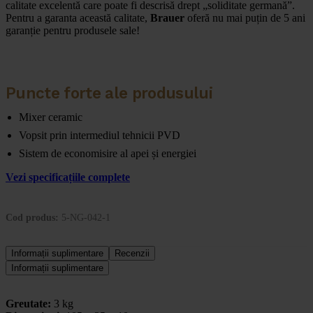
calitate excelentă care poate fi descrisă drept „soliditate germană”.
Pentru a garanta această calitate,
Brauer
oferă nu mai puțin de 5 ani
garanție pentru produsele sale!
Puncte forte ale produsului
Mixer ceramic
Vopsit prin intermediul tehnicii PVD
Sistem de economisire al apei și energiei
Vezi specificațiile complete
Cod produs:
5-NG-042-1
Informații suplimentare
Recenzii
Informații suplimentare
Greutate:
3 kg