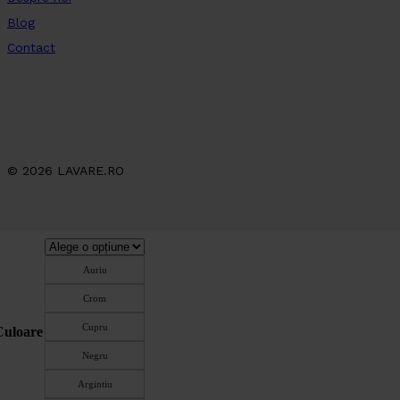
Blog
Contact
© 2026 LAVARE.RO
Auriu
Crom
Cupru
Culoare
Negru
Argintiu