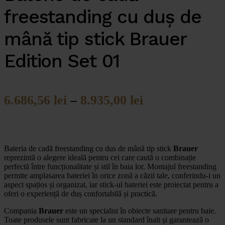
freestanding cu duș de
mână tip stick Brauer
Edition Set 01
6.686,56
lei
–
8.935,00
lei
Bateria de cadă freestanding cu dus de mână tip stick
Brauer
reprezintă o alegere ideală pentru cei care caută o combinație
perfectă între funcționalitate și stil în baia lor. Montajul freestanding
permite amplasarea bateriei în orice zonă a căzii tale, conferindu-i un
aspect spațios și organizat, iar stick-ul bateriei este proiectat pentru a
oferi o experiență de duș confortabilă și practică.
Compania
Brauer
este un specialist în obiecte sanitare pentru baie.
Toate produsele sunt fabricate la un standard înalt și garantează o