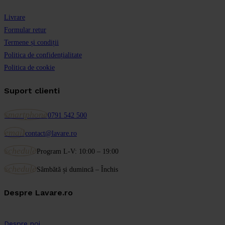
Livrare
Formular retur
Termene și condiții
Politica de confidențialitate
Politica de cookie
Suport clienti
smartphone
0791 542 500
email
contact@lavare.ro
schedule
Program L-V: 10:00 – 19:00
schedule
Sâmbătă și dumincă – Închis
Despre Lavare.ro
Despre noi