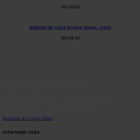
361,00
lei
Baterie de cada Invena Kalon, crom
368,00
lei
ROM MOLD INSTALSERVICES S.R.L.
Reg. com.: J40/166/2022
C.I.F.: 45436515
Birouri: Ion Minulescu 67-93, Sector 3, București
Depozit:
Inclinată 129A, Sector 5, București
Deschide in Google Maps
Informații utile