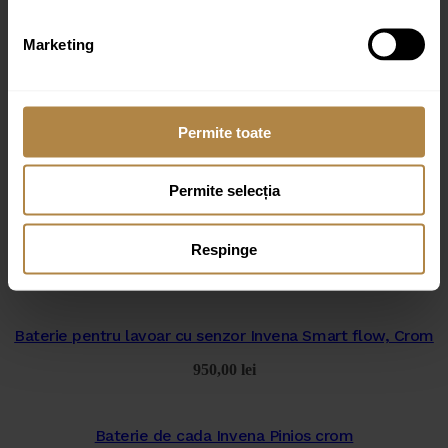
Marketing
Permite toate
Produse similare
Permite selecția
Baterie pentru lavoar cu senzor Invena Smart flow, Negru
Respinge
980,00
lei
Baterie pentru lavoar cu senzor Invena Smart flow, Crom
950,00
lei
Baterie de cada Invena Pinios crom