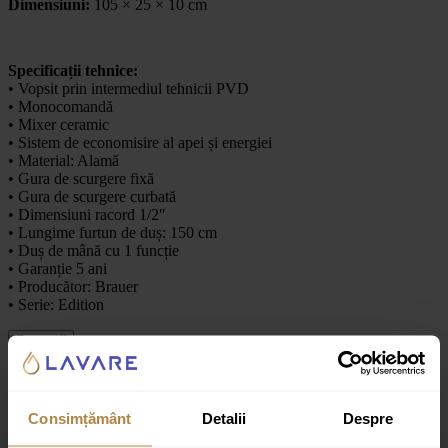
Dimensiuni:
105 × 25 × 10 cm
Specificații tehnice:
• Vopsit prin intermediul tehnicii PVD
• Monocomandă
• Mixer ceramic
• Sistem de economisire al apei și energiei
• Material: Alamă
• Gura de scurgere fixă
• Gura de scurgere curbată
• Dimensiuni racord 1/2″
• Lungime furtun de duș: 150 cm
• Duș de mână cu 1 funcție
• Garanție 5 ani
• Producător: Brauer
• Serie: Edition
Recenzii
Recenzii
Consimțământ
Detalii
Despre
Nu există recenzii până acum.