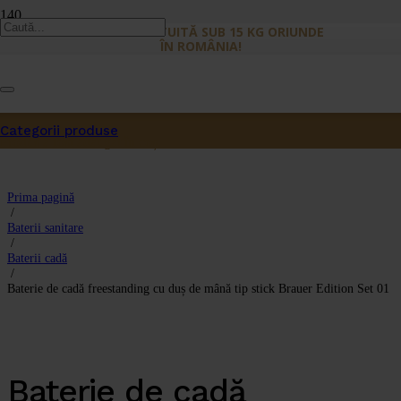
LIVRARE GRATUITĂ SUB 15 KG ORIUNDE
ÎN ROMÂNIA!
Categorii produse
Produs
a fost adăugat în coș.
Prima pagină
/
Baterii sanitare
/
Baterii cadă
/
Baterie de cadă freestanding cu duș de mână tip stick Brauer Edition Set 01
Baterie de cadă