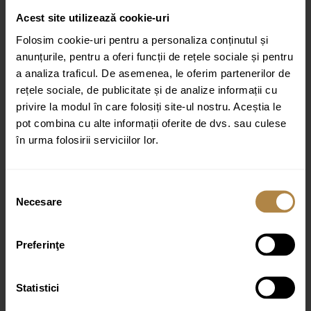
Fii primul care scrii o recenzie pentru „Baterie de bucătărie Invena
LIGARIA negru cu auriu”
Acest site utilizează cookie-uri
Adresa ta de email nu va fi publicată.
Câmpurile obligatorii sunt
Folosim cookie-uri pentru a personaliza conținutul și
marcate cu
*
anunțurile, pentru a oferi funcții de rețele sociale și pentru
a analiza traficul. De asemenea, le oferim partenerilor de
Evaluarea ta
rețele sociale, de publicitate și de analize informații cu
Recenzia ta
*
privire la modul în care folosiți site-ul nostru. Aceștia le
pot combina cu alte informații oferite de dvs. sau culese
în urma folosirii serviciilor lor.
Selecția
Necesare
consimțământului
Nume
*
Email
*
Preferinţe
Statistici