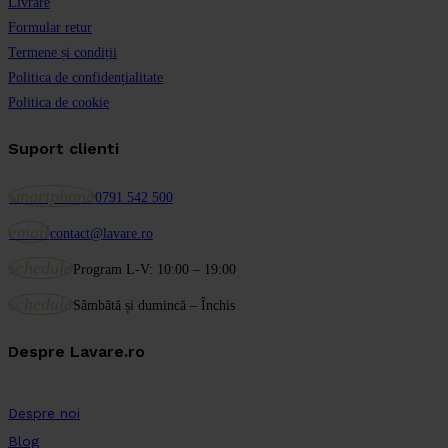
Livrare
Formular retur
Termene și condiții
Politica de confidențialitate
Politica de cookie
Suport clienti
smartphone
0791 542 500
email
contact@lavare.ro
schedule
Program L-V: 10:00 – 19:00
schedule
Sâmbătă și dumincă – Închis
Despre Lavare.ro
Despre noi
Blog