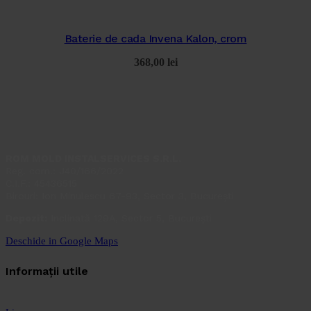
Baterie de cada Invena Kalon, crom
368,00
lei
ROM MOLD INSTALSERVICES S.R.L.
Reg. com.: J40/166/2022
C.I.F.: 45436515
Birouri: Ion Minulescu 67-93, Sector 3, București
Depozit:
Inclinată 129A, Sector 5, București
Deschide in Google Maps
Informații utile