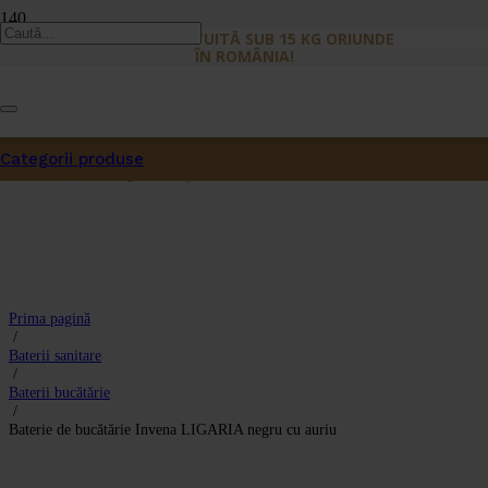
LIVRARE GRATUITĂ SUB 15 KG ORIUNDE
ÎN ROMÂNIA!
Categorii produse
Produs
a fost adăugat în coș.
Prima pagină
/
Baterii sanitare
/
Baterii bucătărie
/
Baterie de bucătărie Invena LIGARIA negru cu auriu