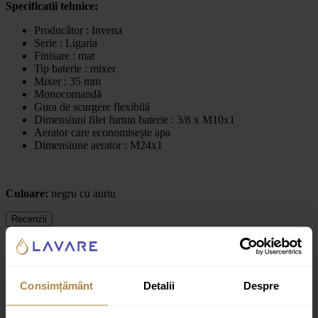
Specificatii tehnice:
Producător : Invena
Serie : Ligaria
Finisare : mat
Tip baterie : mixer
Mixer : 35 mm
Monocomandă
Gura de scurgere flexibilă
Dimensiuni filet furtun baterie : 3/8 x M10x1
Aerator care economisește apa
Dimensiune aerator : M24x1
Culoare:
negru cu auriu
Recenzii
Recenzii
Consimțământ
Detalii
Despre
Nu există recenzii până acum.