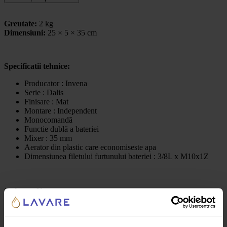
Greutate:
2 kg
Dimensiuni:
25 × 5 × 35 cm
Specificatii tehnice:
Producator : Invena
Serie : Dalis
Finisare : Mat
Montare : Independent
Monocomandă
Functie dublă a bateriei
Mixer : 35 mm
Aerator din plastic care economiseste apa
Dimensiunea filetului furtunului bateriei : 3/8L x M10x1Z
Culoare:
Negru
Recenzii