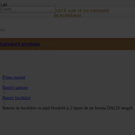
LIVRARE GRATUITĂ SUB 15 KG ORIUNDE
ÎN ROMÂNIA!
Categorii produse
Produs
a fost adăugat în coș.
Prima pagină
/
Baterii sanitare
/
Baterii bucătărie
/
Baterie de bucătărie cu pipă flexibilă și 2 tipuri de jet Invena DALIS neagră