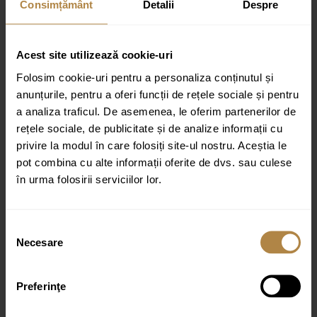
Consimțământ
Detalii
Despre
Recenzii
Nu există recenzii până acum.
Acest site utilizează cookie-uri
Fii primul care scrii o recenzie pentru „Baterie de bucătărie cu pipă
Folosim cookie-uri pentru a personaliza conținutul și
flexibilă și 2 tipuri de jet Invena DALIS neagră”
anunțurile, pentru a oferi funcții de rețele sociale și pentru
a analiza traficul. De asemenea, le oferim partenerilor de
Adresa ta de email nu va fi publicată.
Câmpurile obligatorii sunt
marcate cu
*
rețele sociale, de publicitate și de analize informații cu
privire la modul în care folosiți site-ul nostru. Aceștia le
Evaluarea ta
pot combina cu alte informații oferite de dvs. sau culese
Recenzia ta
*
în urma folosirii serviciilor lor.
Selecția
Necesare
consimțământului
Preferinţe
Nume
*
Email
*