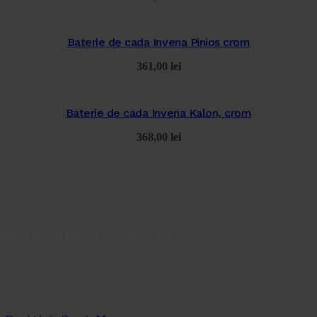
Baterie de cada Invena Pinios crom
361,00
lei
Baterie de cada Invena Kalon, crom
368,00
lei
ROM MOLD INSTALSERVICES S.R.L.
Reg. com.: J40/166/2022
C.I.F.: 45436515
Birouri: Ion Minulescu 67-93, Sector 3, București
Depozit:
Inclinată 129A, Sector 5, București