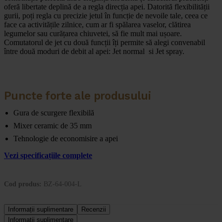
oferă libertate deplină de a regla direcția apei. Datorită flexibilității
gurii, poți regla cu precizie jetul în funcție de nevoile tale, ceea ce
face ca activitățile zilnice, cum ar fi spălarea vaselor, clătirea
legumelor sau curățarea chiuvetei, să fie mult mai ușoare.
Comutatorul de jet cu două funcții îți permite să alegi convenabil
între două moduri de debit al apei: Jet normal si Jet spray.
Puncte forte ale produsului
Gura de scurgere flexibilă
Mixer ceramic de 35 mm
Tehnologie de economisire a apei
Vezi specificațiile complete
Cod produs:
BZ-64-004-L
Informații suplimentare
Recenzii
Informații suplimentare