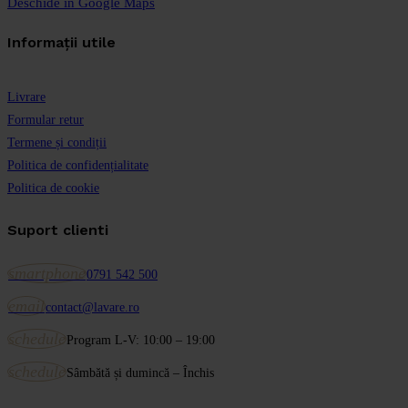
Deschide in Google Maps
Informații utile
Livrare
Formular retur
Termene și condiții
Politica de confidențialitate
Politica de cookie
Suport clienti
smartphone
0791 542 500
email
contact@lavare.ro
schedule
Program L-V: 10:00 – 19:00
schedule
Sâmbătă și dumincă – Închis