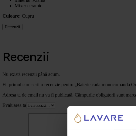
Material: Alama
Mixer ceramic
Culoare:
Cupru
Recenzii
Recenzii
Nu există recenzii până acum.
Fii primul care scrii o recenzie pentru „Baterie cada monocomanda O
Adresa ta de email nu va fi publicată.
Câmpurile obligatorii sunt marc
Evaluarea ta