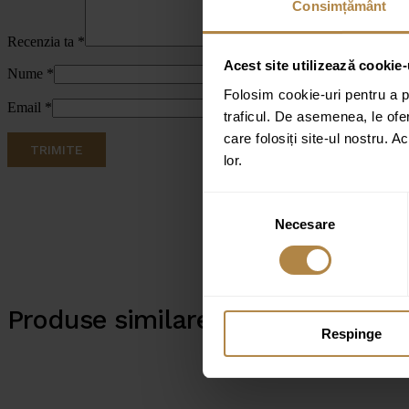
Consimțământ
Recenzia ta
*
Acest site utilizează cookie-
Nume
*
Folosim cookie-uri pentru a pe
Email
*
traficul. De asemenea, le ofer
care folosiți site-ul nostru. A
lor.
Selecția
Necesare
consimțământului
Produse similare
Respinge