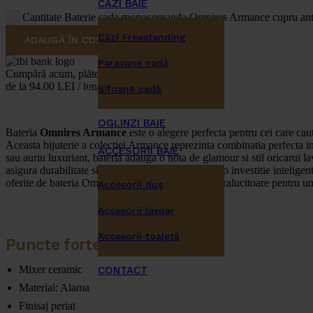
CĂZI BAIE
Cantitate Baterie cada monocomanda Omnires Armance cupru ant
Căzi Freestanding
ADAUGĂ ÎN COȘ
Paravane cadă
Cumpără acum, plătește mai târziu
de la 94.00 LEI / lună
Sifoane cadă
OGLINZI BAIE
Bateria
Omnires Armance
este o alegere perfecta pentru cei care cau
Aceasta bijuterie a colectiei Armance reprezinta combinatia perfecta intre
ACCESORII BAIE
sau auriu luxuriant, bateria adauga o nota de glamour si stil oricarui la
asigura durabilitate si rezistenta in timp, facand-o o investitie intelig
oferite de bateria Omnires Armance – o alegere stralucitoare pentru un 
Accesorii duş
Accesorii lavoar
Accesorii toaletă
Puncte forte ale produsului
Mixer ceramic
CONTACT
Material: Alama
Finisaj periat