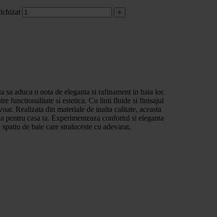
ichizat
ta sa aduca o nota de eleganta si rafinament in baia lor.
 functionalitate si estetica. Cu linii fluide si finisajul
voar. Realizata din materiale de inalta calitate, aceasta
enta pentru casa ta. Experimenteaza confortul si eleganta
spatiu de baie care straluceste cu adevarat.