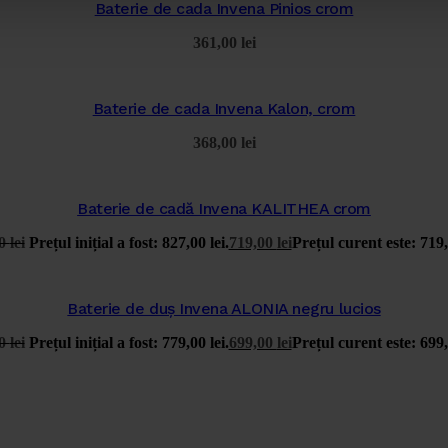
Baterie de cada Invena Pinios crom
361,00
lei
Baterie de cada Invena Kalon, crom
368,00
lei
Baterie de cadă Invena KALITHEA crom
00
lei
Prețul inițial a fost: 827,00 lei.
719,00
lei
Prețul curent este: 719,
Baterie de duș Invena ALONIA negru lucios
00
lei
Prețul inițial a fost: 779,00 lei.
699,00
lei
Prețul curent este: 699,