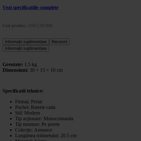
Vezi specificațiile complete
Cod produs:
AM5230ORB
Informații suplimentare
Recenzii
Informații suplimentare
Greutate:
1,5 kg
Dimensiuni:
30 × 15 × 10 cm
Specificatii tehnice:
Finisaj: Periat
Pachet:
Baterie cada
Stil:
Modern
Tip acționare:
Monocomanda
Tip montare:
Pe perete
Colecție:
Armance
Lungimea robinetului: 20.5 cm