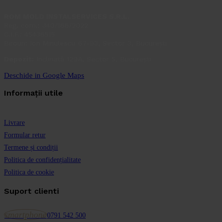
ROM MOLD INSTALSERVICES S.R.L.
Reg. com.: J40/166/2022
C.I.F.: 45436515
Birouri: Ion Minulescu 67-93, Sector 3, București
Depozit:
Inclinată 129A, Sector 5, București
Deschide in Google Maps
Informații utile
Livrare
Formular retur
Termene și condiții
Politica de confidențialitate
Politica de cookie
Suport clienti
smartphone
0791 542 500