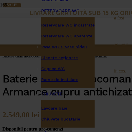
SALE!
SALE!
REZERVOARE WC
LIVRARE GRATUITĂ SUB 15 KG OR
a fost
Rezervoare WC încastrate
Prima pagină
/
Baterii sanitare
Rezervoare WC aparente
/
adăugat
Baterii cadă
Vase WC și vase bideu
/
Baterie cada monocomanda Omnires Armance cupru antichizat
Clapete acţionare
Capace WC
în coș.
Baterie cada monocoman
Rame de instalare
Armance cupru antichizat
CHIUVETE
Lavoare baie
2.549,00
lei
Chiuvete bucătărie
Disponibil pentru pre-comenzi