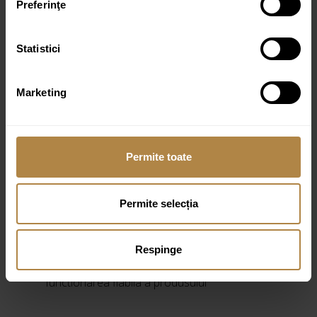
Preferinţe
Lungime furtun: 150 cm
Cot de dus din alama cu suport de dus manual
Statistici
(8873CR)
Dimensiune rozeta: ø6 cm
Marketing
Distanta fata de perete: 7 cm
Corpul ingropat necesar instalarii este inclus in
pachet
Invelisul exterior al produsului, realizat cu
Permite toate
tehnologie avansata de galvanostegie, se
caracterizeaza prin durabilitate, rezistenta la
Permite selecția
zgarieturi si curatare usoara
Robinetul este echipat cu mixer ceramic de cea
mai inalta calitate, care asigura o reglare lina si
Respinge
precisa a fluxului de apa si garanteaza
functionarea fiabila a produsului