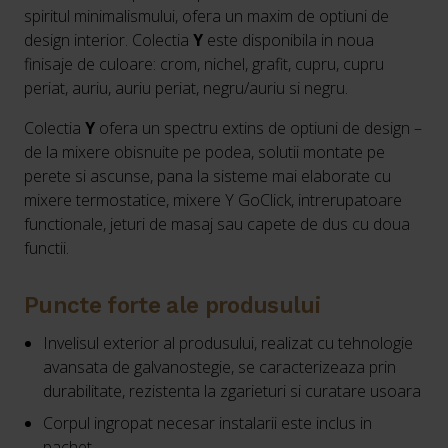
spiritul minimalismului, ofera un maxim de optiuni de
design interior. Colectia
Y
este disponibila in noua
finisaje de culoare: crom, nichel, grafit, cupru, cupru
periat, auriu, auriu periat, negru/auriu si negru.
Colectia
Y
ofera un spectru extins de optiuni de design –
de la mixere obisnuite pe podea, solutii montate pe
perete si ascunse, pana la sisteme mai elaborate cu
mixere termostatice, mixere Y GoClick, intrerupatoare
functionale, jeturi de masaj sau capete de dus cu doua
functii.
Puncte forte ale produsului
Invelisul exterior al produsului, realizat cu tehnologie
avansata de galvanostegie, se caracterizeaza prin
durabilitate, rezistenta la zgarieturi si curatare usoara
Corpul ingropat necesar instalarii este inclus in
pachet