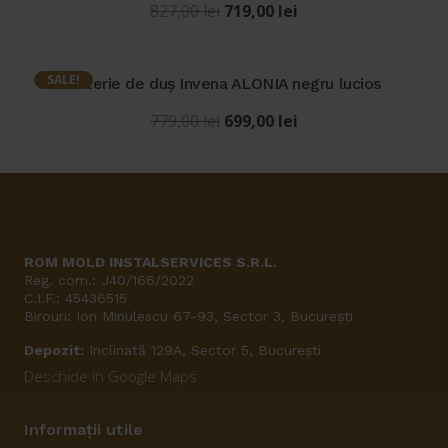
Prețul
Prețul
827,00
lei
719,00
lei
inițial
curent
a
este:
fost:
719,00 lei.
SALE!
Baterie de duș Invena ALONIA negru lucios
827,00 lei.
Prețul
Prețul
779,00
lei
699,00
lei
inițial
curent
a
este:
fost:
699,00 lei.
779,00 lei.
ROM MOLD INSTALSERVICES S.R.L.
Reg. com.: J40/166/2022
C.I.F.: 45436515
Birouri: Ion Minulescu 67-93, Sector 3, București
Depozit:
Inclinată 129A, Sector 5, București
Deschide in Google Maps
Informații utile