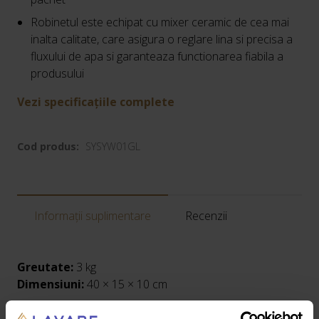
Robinetul este echipat cu mixer ceramic de cea mai
inalta calitate, care asigura o reglare lina si precisa a
fluxului de apa si garanteaza functionarea fiabila a
produsului
Vezi specificațiile complete
Cod produs:
SYSYW01GL
Informații suplimentare
Recenzii
Greutate:
3 kg
Dimensiuni:
40 × 15 × 10 cm