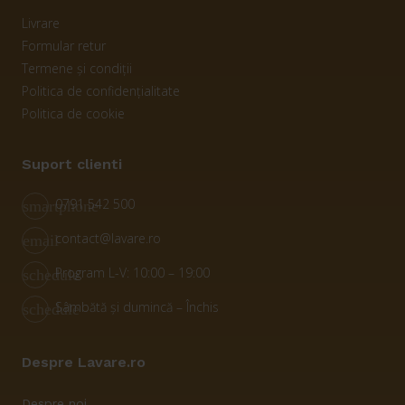
Livrare
Formular retur
Termene și condiții
Politica de confidențialitate
Politica de cookie
Suport clienti
0791 542 500
smartphone
contact@lavare.ro
email
Program L-V: 10:00 – 19:00
schedule
Sâmbătă și dumincă – Închis
schedule
Despre Lavare.ro
Despre noi