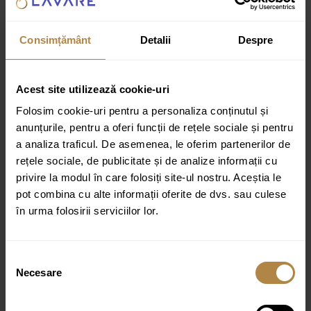
Specificatii tehnice:
Material: alama sanitara clasa A
Consimțământ
Detalii
Despre
Baterie cada pentru instalare ascunsa (Y1235CR)
Dimensiune rozeta: 17 cm
Acest site utilizează cookie-uri
Adancime minima de instalare: 5 cm
Folosim cookie-uri pentru a personaliza conținutul și
Doua prize (pentru apa calda si rece): 1/2”
anunțurile, pentru a oferi funcții de rețele sociale și pentru
Doua iesiri apa mixta: 1/2″ si 3/4”
a analiza traficul. De asemenea, le oferim partenerilor de
rețele sociale, de publicitate și de analize informații cu
Pipa cada montata pe perete (WDYCR)
privire la modul în care folosiți site-ul nostru. Aceștia le
Lungime pipa: 21 cm
pot combina cu alte informații oferite de dvs. sau culese
Dimensiune rozeta: ø8 cm
în urma folosirii serviciilor lor.
Racord apa: 1/2″
Dus de mana (MICRO-RCR), cu 1 functie
Selecția
Necesare
consimțământului
Furtun de dus flexibil din otel inoxidabil (023-XCR)
Conexiuni: 1/2″ si 1/2″