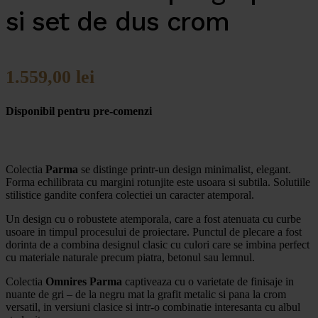
si set de dus crom
1.559,00
lei
Disponibil pentru pre-comenzi
Colectia
Parma
se distinge printr-un design minimalist, elegant.
Forma echilibrata cu margini rotunjite este usoara si subtila. Solutiile
stilistice gandite confera colectiei un caracter atemporal.
Un design cu o robustete atemporala, care a fost atenuata cu curbe
usoare in timpul procesului de proiectare. Punctul de plecare a fost
dorinta de a combina designul clasic cu culori care se imbina perfect
cu materiale naturale precum piatra, betonul sau lemnul.
Colectia
Omnires Parma
captiveaza cu o varietate de finisaje in
nuante de gri – de la negru mat la grafit metalic si pana la crom
versatil, in versiuni clasice si intr-o combinatie interesanta cu albul