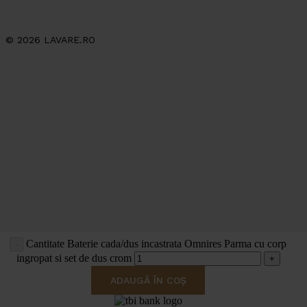
© 2026 LAVARE.RO
Cantitate Baterie cada/dus incastrata Omnires Parma cu corp
ingropat si set de dus crom
ADAUGĂ ÎN COȘ
va rugam asteptati