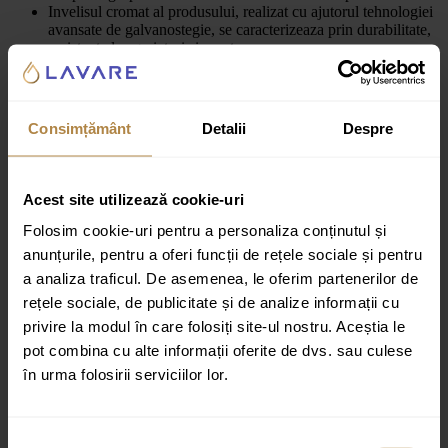
Invelisul cromat al produsului, realizat cu ajutorul tehnologiei
avansate de galvanostegie, se caracterizeaza prin durabilitate,
rezistenta la zgarieturi si curatare usoara
Robinetul este echipat cu mixer ceramic de cea mai inalta
calitate, care asigura o reglare lina si precisa a fluxului de apa
si garanteaza functionarea fiabila a produsului
Consimțământ
Detalii
Despre
Culoare:
Crom
Recenzii
Acest site utilizează cookie-uri
Folosim cookie-uri pentru a personaliza conținutul și
Recenzii
anunțurile, pentru a oferi funcții de rețele sociale și pentru
Nu există recenzii până acum.
a analiza traficul. De asemenea, le oferim partenerilor de
rețele sociale, de publicitate și de analize informații cu
Fii primul care scrii o recenzie pentru „Baterie cada/dus incastrata
privire la modul în care folosiți site-ul nostru. Aceștia le
Omnires Parma cu corp ingropat si set de dus crom”
pot combina cu alte informații oferite de dvs. sau culese
Adresa ta de email nu va fi publicată.
Câmpurile obligatorii sunt
în urma folosirii serviciilor lor.
marcate cu
*
Evaluarea ta
Selecția