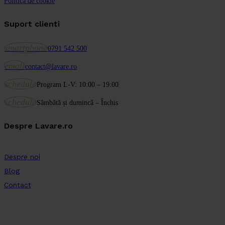
Politica de cookie
Suport clienti
smartphone
0791 542 500
email
contact@lavare.ro
schedule
Program L-V: 10:00 – 19:00
schedule
Sâmbătă și dumincă – Închis
Despre Lavare.ro
Despre noi
Blog
Contact