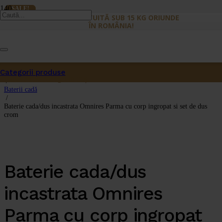
SALE!
SALE!
LIVRARE GRATUITĂ SUB 15 KG ORIUNDE
ÎN ROMÂNIA!
Prima pagină
/
Categorii produse
Baterii sanitare
Produs
a fost adăugat în coș.
/
Baterii cadă
/
Baterie cada/dus incastrata Omnires Parma cu corp ingropat si set de dus
crom
Baterie cada/dus
incastrata Omnires
Parma cu corp ingropat