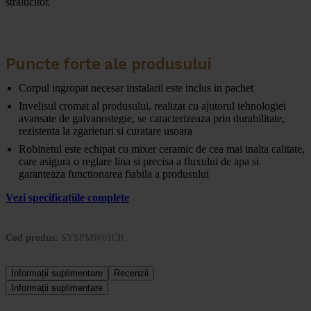
stralucitor.
Puncte forte ale produsului
Corpul ingropat necesar instalarii este inclus in pachet
Invelisul cromat al produsului, realizat cu ajutorul tehnologiei
avansate de galvanostegie, se caracterizeaza prin durabilitate,
rezistenta la zgarieturi si curatare usoara
Robinetul este echipat cu mixer ceramic de cea mai inalta calitate,
care asigura o reglare lina si precisa a fluxului de apa si
garanteaza functionarea fiabila a produsului
Vezi specificațiile complete
Cod produs:
SYSPMW01CR
Informații suplimentare
Recenzii
Informații suplimentare