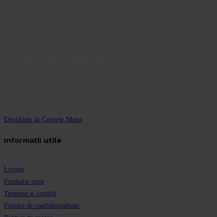
ROM MOLD INSTALSERVICES S.R.L.
Reg. com.: J40/166/2022
C.I.F.: 45436515
Birouri: Ion Minulescu 67-93, Sector 3, București
Depozit:
Inclinată 129A, Sector 5, București
Deschide in Google Maps
Informații utile
Livrare
Formular retur
Termene și condiții
Politica de confidențialitate