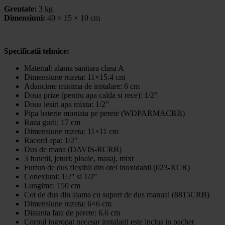
Greutate:
3 kg
Dimensiuni:
40 × 15 × 10 cm
Specificatii tehnice:
Material: alama sanitara clasa A
Dimensiune rozeta: 11×15.4 cm
Adancime minima de instalare: 6 cm
Doua prize (pentru apa calda si rece): 1/2”
Doua iesiri apa mixta: 1/2”
Pipa baterie montata pe perete (WDPARMACRB)
Raza gurii: 17 cm
Dimensiune rozeta: 11×11 cm
Racord apa: 1/2″
Dus de mana (DAVIS-RCRB)
3 functii, jeturi: ploaie, masaj, mixt
Furtun de dus flexibil din otel inoxidabil (023-XCR)
Conexiuni: 1/2″ si 1/2″
Lungime: 150 cm
Cot de dus din alama cu suport de dus manual (8815CRB)
Dimensiune rozeta: 6×6 cm
Distanta fata de perete: 6.6 cm
Corpul ingropat necesar instalarii este inclus in pachet