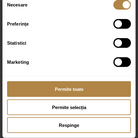
Recenzia ta
*
Necesare
consimțământului
Preferinţe
Statistici
Nume
*
Marketing
Email
*
Permite toate
Permite selecția
Respinge
Produse similare