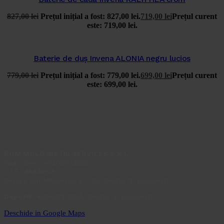
827,00
lei
Prețul inițial a fost: 827,00 lei.
719,00
lei
Prețul curent
este: 719,00 lei.
Baterie de duș Invena ALONIA negru lucios
779,00
lei
Prețul inițial a fost: 779,00 lei.
699,00
lei
Prețul curent
este: 699,00 lei.
ROM MOLD INSTALSERVICES S.R.L.
Reg. com.: J40/166/2022
C.I.F.: 45436515
Birouri: Ion Minulescu 67-93, Sector 3, București
Depozit:
Inclinată 129A, Sector 5, București
Deschide in Google Maps