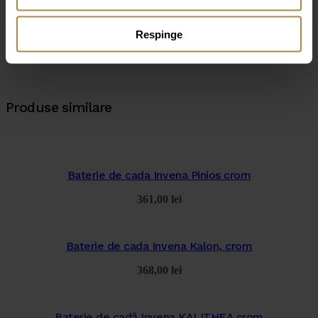
Respinge
Produse similare
Baterie de cada Invena Pinios crom
361,00
lei
Baterie de cada Invena Kalon, crom
368,00
lei
Baterie de cadă Invena KALITHEA crom