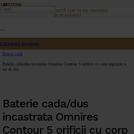
SALE!
SALE!
LIVRARE GRATUITĂ SUB 15 KG ORIUNDE
ÎN ROMÂNIA!
Prima pagină
/
Categorii produse
Baterii sanitare
Produs
a fost adăugat în coș.
/
Baterii cadă
/
Baterie cada/dus incastrata Omnires Contour 5 orificii cu corp ingropat si
set de dus
Baterie cada/dus
incastrata Omnires
Contour 5 orificii cu corp