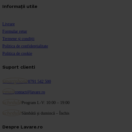
Informații utile
Livrare
Formular retur
Termene și condiții
Politica de confidențialitate
Politica de cookie
Suport clienti
smartphone
0791 542 500
email
contact@lavare.ro
schedule
Program L-V: 10:00 – 19:00
schedule
Sâmbătă și dumincă – Închis
Despre Lavare.ro