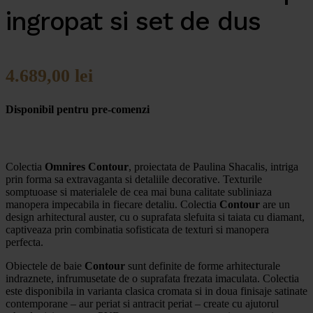
ingropat si set de dus
4.689,00
lei
Disponibil pentru pre-comenzi
Colectia
Omnires Contour
, proiectata de Paulina Shacalis, intriga
prin forma sa extravaganta si detaliile decorative. Texturile
somptuoase si materialele de cea mai buna calitate subliniaza
manopera impecabila in fiecare detaliu. Colectia
Contour
are un
design arhitectural auster, cu o suprafata slefuita si taiata cu diamant,
captiveaza prin combinatia sofisticata de texturi si manopera
perfecta.
Obiectele de baie
Contour
sunt definite de forme arhitecturale
indraznete, infrumusetate de o suprafata frezata imaculata. Colectia
este disponibila in varianta clasica cromata si in doua finisaje satinate
contemporane – aur periat si antracit periat – create cu ajutorul