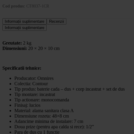
Cod produs:
CT8037-1CR
Informații suplimentare
Recenzii
Informații suplimentare
Greutate:
2 kg
Dimensiuni:
20 × 20 × 10 cm
Specificatii tehnice:
Producator: Omnires
Colectia: Contour
Tip produs: baterie cada – dus + corp incastrat + set de dus
Tip montare: incastrat
Tip actionare: monocomanda
Finisaj: lucios
Material: alama sanitara clasa A
Dimensiune rozeta: 48×8 cm
Adancime minima de instalare: 7 cm
Doua prize (pentru apa calda si rece): 1/2”
Para de dus cu 1 functie