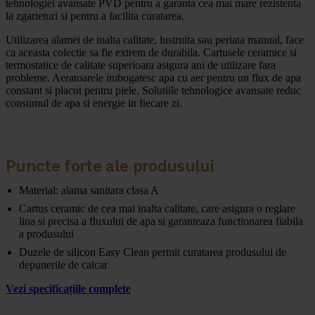
tehnologiei avansate PVD pentru a garanta cea mai mare rezistenta
la zgarieturi si pentru a facilita curatarea.
Utilizarea alamei de inalta calitate, lustruita sau periata manual, face
ca aceasta colectie sa fie extrem de durabila. Cartusele ceramice si
termostatice de calitate superioara asigura ani de utilizare fara
probleme. Aeratoarele imbogatesc apa cu aer pentru un flux de apa
constant si placut pentru piele. Solutiile tehnologice avansate reduc
consumul de apa si energie in fiecare zi.
Puncte forte ale produsului
Material: alama sanitara clasa A
Cartus ceramic de cea mai inalta calitate, care asigura o reglare
lina si precisa a fluxului de apa si garanteaza functionarea fiabila
a produsului
Duzele de silicon Easy Clean permit curatarea produsului de
depunerile de calcar
Vezi specificațiile complete