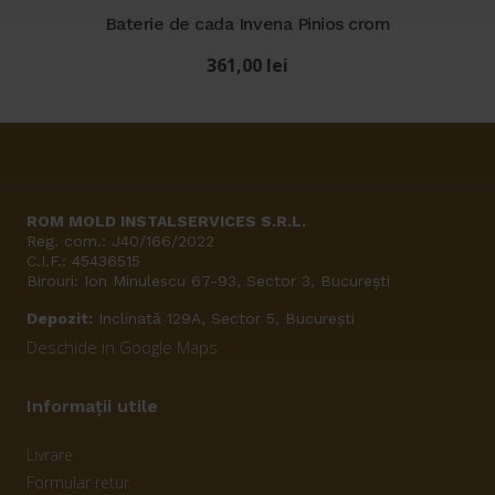
Baterie de cada Invena Pinios crom
361,00
lei
ROM MOLD INSTALSERVICES S.R.L.
Reg. com.: J40/166/2022
C.I.F.: 45436515
Birouri: Ion Minulescu 67-93, Sector 3, București
Depozit:
Inclinată 129A, Sector 5, București
Deschide in Google Maps
Informații utile
Livrare
Formular retur