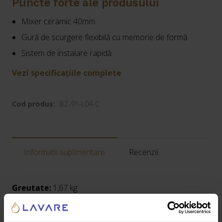
Puncte forte ale produsului
Mixer ceramic 40mm
Gură de scurgere flexibilă cu memorie de formă
Sistem de instalare rapidă
Vezi specificațiile complete
Cod produs:
BZ-91-L04-C
Informații suplimentare
Recenzii
Greutate:
1,67 kg
Dimensiuni:
41 × 32 × 10 cm