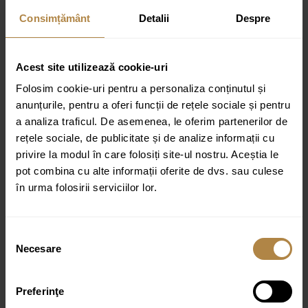
Specificații tehnice:
Consimțământ
Detalii
Despre
Monocomandă
Acest robinet este proiectat pentru instalare cu o
Acest site utilizează cookie-uri
singură gaură.
Folosim cookie-uri pentru a personaliza conținutul și
Gură de scurgere flexibilă cu memorie de formă
anunțurile, pentru a oferi funcții de rețele sociale și pentru
Gură de scurgere pivotantă
a analiza traficul. De asemenea, le oferim partenerilor de
rețele sociale, de publicitate și de analize informații cu
Mixer ceramic 40 mm
privire la modul în care folosiți site-ul nostru. Aceștia le
Garanție: 3 ani
pot combina cu alte informații oferite de dvs. sau culese
în urma folosirii serviciilor lor.
Culoare:
negru/crom
Sistem de instalare rapidă:
inclus
Selecția
Furtun de conectare
3/8″ 35 cm x 2 bucăți
Necesare
consimțământului
Preferinţe