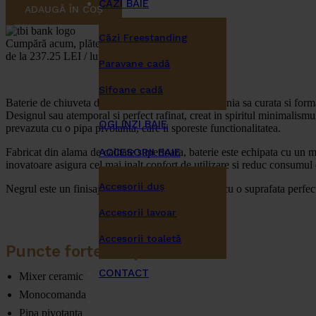
CĂZI BAIE
ADAUGĂ ÎN COȘ
Căzi Freestanding
Cumpără acum, plătește mai târziu
de la 237.25 LEI / lună
Paravane cadă
Sifoane cadă
Baterie de chiuveta de bucatarie
Omnires Y
, cu linia sa curata si fo
Designul sau atemporal si perfect rafinat, creat in spiritul minimalismu
OGLINZI BAIE
prevazuta cu o pipa pivotanta, care ii sporeste functionalitatea.
Fabricat din alama de calitate superioara, baterie este echipata cu un m
ACCESORII BAIE
inovatoare asigura cel mai inalt confort de utilizare si reduc consumu
Accesorii duş
Negrul este un finisaj expresiv, inchis la culoare, cu o suprafata perfect
Accesorii lavoar
Accesorii toaletă
Puncte forte ale produsului
CONTACT
Mixer ceramic
Monocomanda
Pipa pivotanta