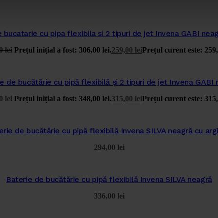
 bucatarie cu pipa flexibila si 2 tipuri de jet Invena GABI nea
00
lei
Prețul inițial a fost: 306,00 lei.
259,00
lei
Prețul curent este: 259,
e de bucătărie cu pipă flexibilă și 2 tipuri de jet Invena GABI
00
lei
Prețul inițial a fost: 348,00 lei.
315,00
lei
Prețul curent este: 315,
erie de bucătărie cu pipă flexibilă Invena SILVA neagră cu argi
294,00
lei
Baterie de bucătărie cu pipă flexibilă Invena SILVA neagră
336,00
lei