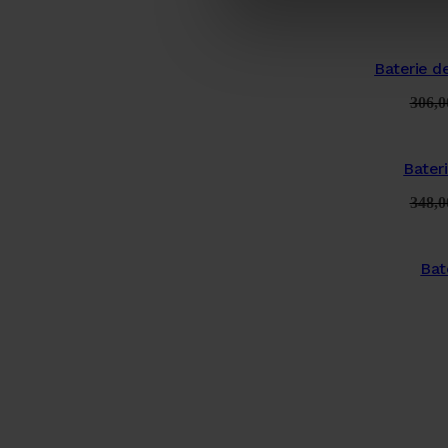
Baterie de
306,
Bateri
348,
Bat