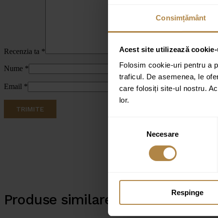
Consimțământ
Acest site utilizează cookie-
Recenzia ta
*
Folosim cookie-uri pentru a pe
Nume
*
traficul. De asemenea, le ofer
Email
*
care folosiți site-ul nostru. A
lor.
Selecția
Necesare
consimțământului
Respinge
Produse similare