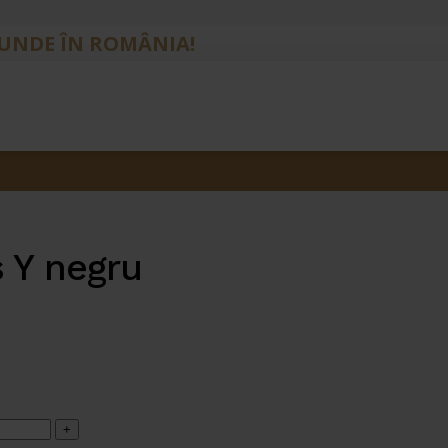
IUNDE ÎN ROMÂNIA!
s Y negru