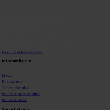
ROM MOLD INSTALSERVICES S.R.L.
Reg. com.: J40/166/2022
C.I.F.: 45436515
Birouri: Ion Minulescu 67-93, Sector 3, București
Depozit:
Inclinată 129A, Sector 5, București
Deschide in Google Maps
Informații utile
Livrare
Formular retur
Termene și condiții
Politica de confidențialitate
Politica de cookie
Suport clienti