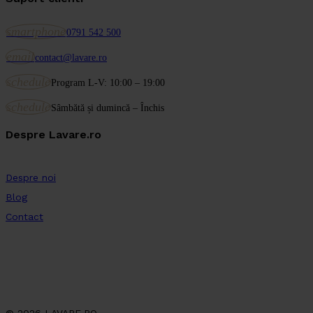
smartphone
0791 542 500
email
contact@lavare.ro
schedule
Program L-V: 10:00 – 19:00
schedule
Sâmbătă și dumincă – Închis
Despre Lavare.ro
Despre noi
Blog
Contact
© 2026 LAVARE.RO