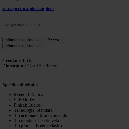
Vezi specificațiile complete
Cod produs:
Y1251BL
Informații suplimentare
Recenzii
Informații suplimentare
Greutate:
1,5 kg
Dimensiuni:
37 × 15 × 10 cm
Specificatii tehnice:
Material:
Alama
Stil:
Modern
Finisaj:
Lucios
Tehnologie:
Standard
Tip acționare:
Monocomanda
Tip montare:
Pe chiuveta
Tip produs:
Baterie clasica