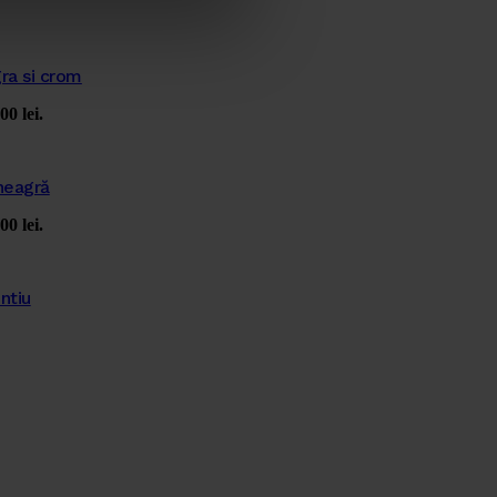
gra si crom
00 lei.
 neagră
00 lei.
ntiu