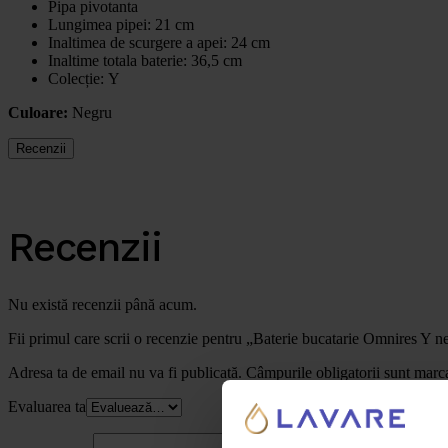
Pipa pivotanta
Lungimea pipei: 21 cm
Inaltimea de scurgere a apei: 24 cm
Inaltime totala baterie: 36,5 cm
Colecție:
Y
Culoare:
Negru
Recenzii
Recenzii
Nu există recenzii până acum.
Fii primul care scrii o recenzie pentru „Baterie bucatarie Omnires Y n
Adresa ta de email nu va fi publicată.
Câmpurile obligatorii sunt marc
Evaluarea ta