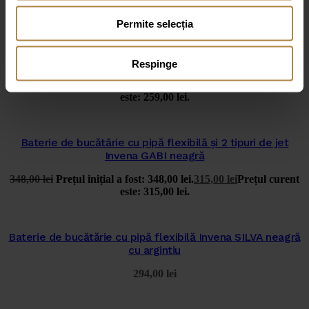
Permite selecția
Baterie de bucatarie cu pipa flexibila si 2 tipuri de jet
Invena GABI neagra si crom
Respinge
306,00
lei
Prețul inițial a fost: 306,00 lei.
259,00
lei
Prețul curent
este: 259,00 lei.
Baterie de bucătărie cu pipă flexibilă și 2 tipuri de jet
Invena GABI neagră
348,00
lei
Prețul inițial a fost: 348,00 lei.
315,00
lei
Prețul curent
este: 315,00 lei.
Baterie de bucătărie cu pipă flexibilă Invena SILVA neagră
cu argintiu
294,00
lei