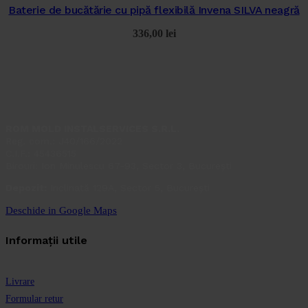
Baterie de bucătărie cu pipă flexibilă Invena SILVA neagră
336,00
lei
ROM MOLD INSTALSERVICES S.R.L.
Reg. com.: J40/166/2022
C.I.F.: 45436515
Birouri: Ion Minulescu 67-93, Sector 3, București
Depozit:
Inclinată 129A, Sector 5, București
Deschide in Google Maps
Informații utile
Livrare
Formular retur