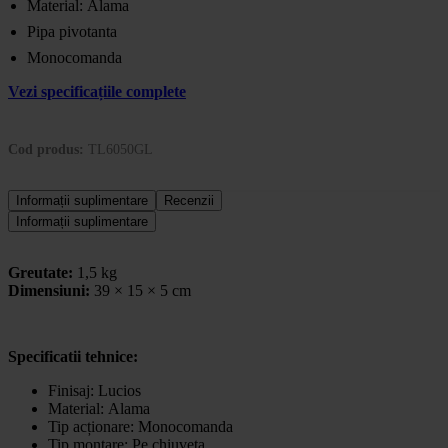
Material: Alama
Pipa pivotanta
Monocomanda
Vezi specificațiile complete
Cod produs:
TL6050GL
Informații suplimentare
Recenzii
Informații suplimentare
Greutate:
1,5 kg
Dimensiuni:
39 × 15 × 5 cm
Specificatii tehnice:
Finisaj:
Lucios
Material:
Alama
Tip acționare:
Monocomanda
Tip montare:
Pe chiuveta