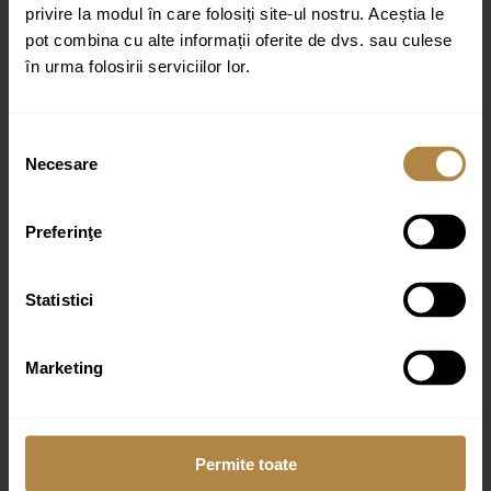
Recenzia ta
*
privire la modul în care folosiți site-ul nostru. Aceștia le
pot combina cu alte informații oferite de dvs. sau culese
în urma folosirii serviciilor lor.
Selecția
Necesare
consimțământului
Nume
*
Email
*
Preferinţe
Statistici
Marketing
Produse similare
Permite toate