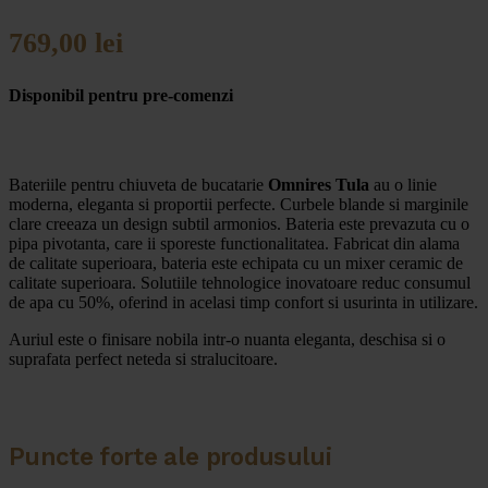
769,00
lei
Disponibil pentru pre-comenzi
Bateriile pentru chiuveta de bucatarie
Omnires Tula
au o linie
moderna, eleganta si proportii perfecte. Curbele blande si marginile
clare creeaza un design subtil armonios. Bateria este prevazuta cu o
pipa pivotanta, care ii sporeste functionalitatea. Fabricat din alama
de calitate superioara, bateria este echipata cu un mixer ceramic de
calitate superioara. Solutiile tehnologice inovatoare reduc consumul
de apa cu 50%, oferind in acelasi timp confort si usurinta in utilizare.
Auriul este o finisare nobila intr-o nuanta eleganta, deschisa si o
suprafata perfect neteda si stralucitoare.
Puncte forte ale produsului