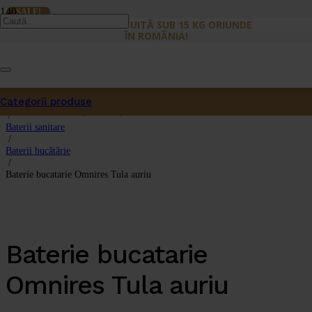
SALE!
SALE!
LIVRARE GRATUITĂ SUB 15 KG ORIUNDE
ÎN ROMÂNIA!
Categorii produse
Prima pagină
Produs
a fost adăugat în coș.
/
Baterii sanitare
/
Baterii bucătărie
/
Baterie bucatarie Omnires Tula auriu
Baterie bucatarie
Omnires Tula auriu