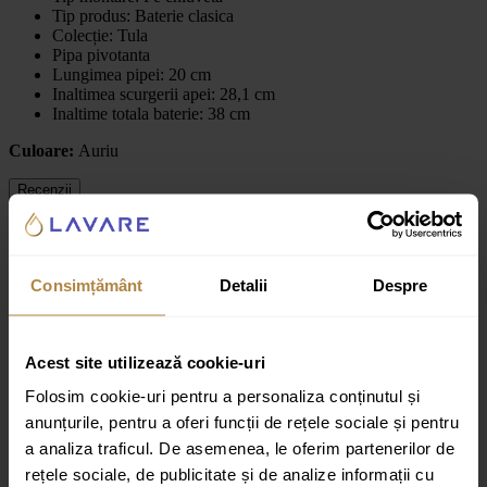
Tip produs:
Baterie clasica
Colecție:
Tula
Pipa pivotanta
Lungimea pipei: 20 cm
Inaltimea scurgerii apei: 28,1 cm
Inaltime totala baterie: 38 cm
Culoare:
Auriu
Recenzii
Recenzii
Consimțământ
Detalii
Despre
Nu există recenzii până acum.
Fii primul care scrii o recenzie pentru „Baterie bucatarie Omnires
Acest site utilizează cookie-uri
Tula auriu”
Folosim cookie-uri pentru a personaliza conținutul și
Adresa ta de email nu va fi publicată.
Câmpurile obligatorii sunt
marcate cu
*
anunțurile, pentru a oferi funcții de rețele sociale și pentru
a analiza traficul. De asemenea, le oferim partenerilor de
Evaluarea ta
rețele sociale, de publicitate și de analize informații cu