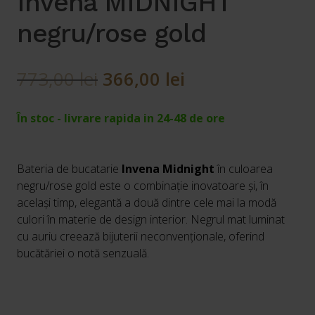
Invena MIDNIGHT
negru/rose gold
Prețul
Prețul
773,00
lei
366,00
lei
inițial
curent
În stoc - livrare rapida in 24-48 de ore
a
este:
fost:
366,00 lei.
Bateria de bucatarie
Invena Midnight
în culoarea
773,00 lei.
negru/rose gold este o combinație inovatoare și, în
același timp, elegantă a două dintre cele mai la modă
culori în materie de design interior. Negrul mat luminat
cu auriu creează bijuterii neconvenționale, oferind
bucătăriei o notă senzuală.