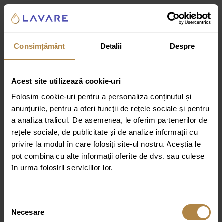
Specificații tehnice:
Monocomandă
Gură de scurgere pivotantă
Consimțământ
Detalii
Despre
Mixer ceramic de 25 mm
Aerator din silicon Neoperl – economisește apa și
Acest site utilizează cookie-uri
este ușor de curățat
Folosim cookie-uri pentru a personaliza conținutul și
Montaj pe blat sau pe chiuveta
anunțurile, pentru a oferi funcții de rețele sociale și pentru
Finisaj: mat/lucios
a analiza traficul. De asemenea, le oferim partenerilor de
rețele sociale, de publicitate și de analize informații cu
Producator: Invena
privire la modul în care folosiți site-ul nostru. Aceștia le
Serie: Midnight
pot combina cu alte informații oferite de dvs. sau culese
Garanție: 3 ani
în urma folosirii serviciilor lor.
Culoare:
negru/rose gold
Selecția
Inclus:
Necesare
consimțământului