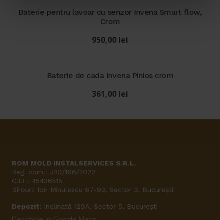
Baterie pentru lavoar cu senzor Invena Smart flow,
Crom
950,00
lei
Baterie de cada Invena Pinios crom
361,00
lei
ROM MOLD INSTALSERVICES S.R.L.
Reg. com.: J40/166/2022
C.I.F.: 45436515
Birouri: Ion Minulescu 67-93, Sector 3, București
Depozit:
Inclinată 129A, Sector 5, București
Deschide in Google Maps