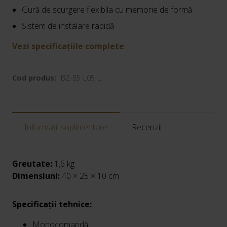
Gură de scurgere flexibila cu memorie de formă
Sistem de instalare rapidă
Vezi specificațiile complete
Cod produs:
BZ-85-L05-L
Informații suplimentare
Recenzii
Greutate:
1,6 kg
Dimensiuni:
40 × 25 × 10 cm
Specificații tehnice:
Monocomandă