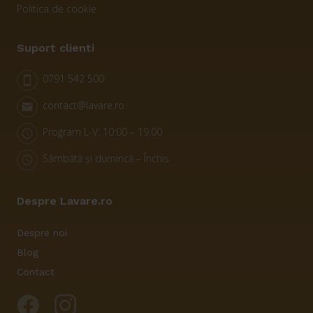
Politica de cookie
Suport clienti
0791 542 500
smartphone
contact@lavare.ro
email
Program L-V: 10:00 – 19:00
schedule
Sâmbătă și dumincă – Închis
schedule
Despre Lavare.ro
Despre noi
Blog
Contact