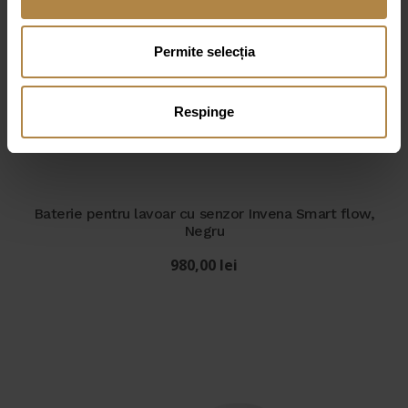
Permite selecția
Respinge
Baterie pentru lavoar cu senzor Invena Smart flow,
Negru
980,00
lei