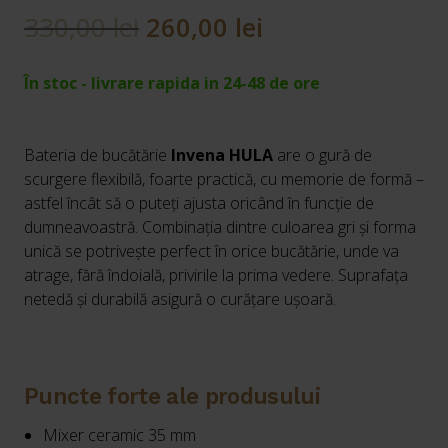
Prețul
Prețul
330,00
lei
260,00
lei
inițial
curent
În stoc - livrare rapida in 24-48 de ore
a
este:
fost:
260,00 lei.
Bateria de bucătărie
Invena HULA
are o gură de
330,00 lei.
scurgere flexibilă, foarte practică, cu memorie de formă –
astfel încât să o puteți ajusta oricând în funcție de
dumneavoastră. Combinația dintre culoarea gri și forma
unică se potrivește perfect în orice bucătărie, unde va
atrage, fără îndoială, privirile la prima vedere. Suprafața
netedă și durabilă asigură o curățare ușoară.
Puncte forte ale produsului
Mixer ceramic 35 mm