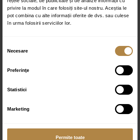
rețele sociale, de publicitate și de analize informații cu
privire la modul în care folosiți site-ul nostru. Aceștia le
pot combina cu alte informații oferite de dvs. sau culese
în urma folosirii serviciilor lor.
Selecția
Necesare
consimțământului
Lavoar de blat Invena Westa 45 cm alb lucios (copie)
396,00
lei
Preferinţe
Statistici
Marketing
Permite toate