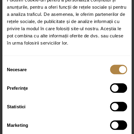
anunțurile, pentru a oferi funcții de rețele sociale și pentru
Recenzia ta
*
a analiza traficul. De asemenea, le oferim partenerilor de
rețele sociale, de publicitate și de analize informații cu
privire la modul în care folosiți site-ul nostru. Aceștia le
pot combina cu alte informații oferite de dvs. sau culese
în urma folosirii serviciilor lor.
Nume
*
Selecția
Email
*
Necesare
consimțământului
Preferinţe
Statistici
Marketing
Produse similare