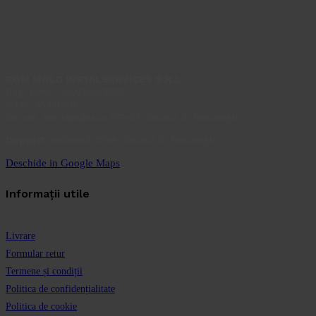
ROM MOLD INSTALSERVICES S.R.L.
Reg. com.: J40/166/2022
C.I.F.: 45436515
Birouri: Ion Minulescu 67-93, Sector 3, București
Depozit:
Inclinată 129A, Sector 5, București
Deschide in Google Maps
Informații utile
Livrare
Formular retur
Termene și condiții
Politica de confidențialitate
Politica de cookie