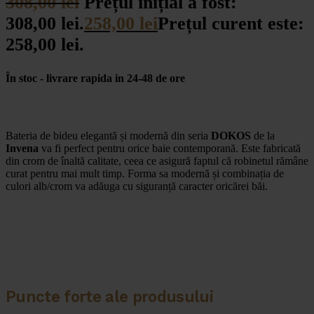
308,00
lei
Prețul inițial a fost:
308,00 lei.
258,00
lei
Prețul curent este:
258,00 lei.
În stoc - livrare rapida in 24-48 de ore
Bateria de bideu elegantă și modernă din seria
DOKOS
de la
Invena
va fi perfect pentru orice baie contemporană. Este fabricată
din crom de înaltă calitate, ceea ce asigură faptul că robinetul rămâne
curat pentru mai mult timp. Forma sa modernă și combinația de
culori alb/crom va adăuga cu siguranță caracter oricărei băi.
Puncte forte ale produsului