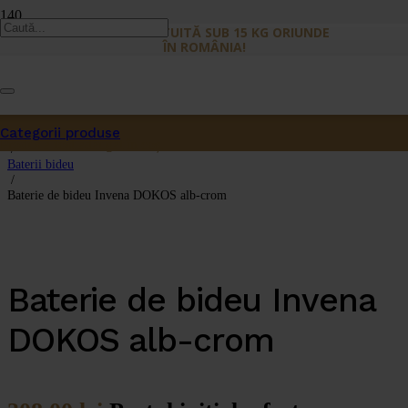
LIVRARE GRATUITĂ SUB 15 KG ORIUNDE
ÎN ROMÂNIA!
Prima pagină
/
Categorii produse
Baterii sanitare
Produs
a fost adăugat în coș.
/
Baterii bideu
/
Baterie de bideu Invena DOKOS alb-crom
Baterie de bideu Invena
DOKOS alb-crom