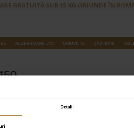
ARE GRATUITĂ SUB 15 KG ORIUNDE ÎN ROM
ERE
REZERVOARE WC
CHIUVETE
CĂZI BAIE
OGLI
150
Detalii
Furtun de duș Invena crom
45,00
lei
–
65,00
lei
uri
Disponibil pentru precomandă