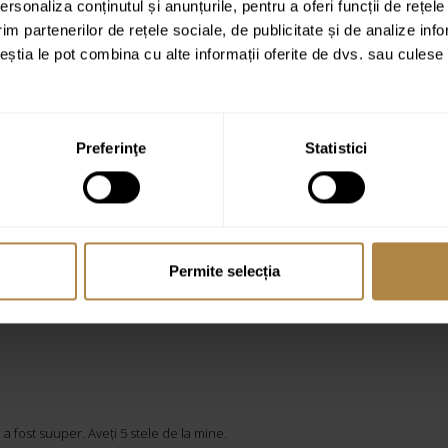
rsonaliza conținutul și anunțurile, pentru a oferi funcții de rețele
Estimat de livrare:
18-21 de zile
im partenerilor de rețele sociale, de publicitate și de analize info
ceștia le pot combina cu alte informații oferite de dvs. sau culese î
Acest
SELECTEAZĂ OPȚIUNILE
produs
are
mai
Preferinţe
Statistici
multe
variații.
Opțiunile
pot
fi
Permite selecția
alese
în
pagina
produsului.
 fost suuper. Aveți 5 stele de la mine.