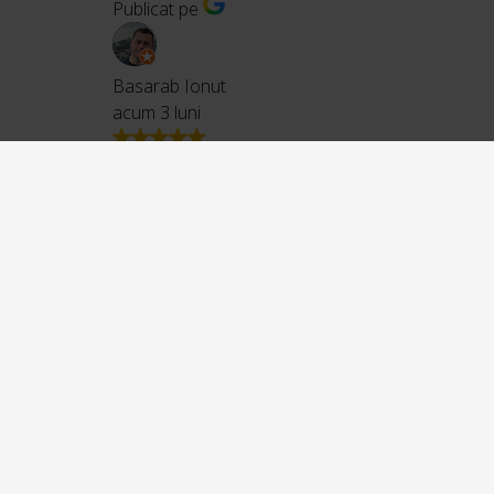
Publicat pe
Basarab Ionut
acum 3 luni
Buna ziua.
Am comandat si primit capac de toaleta soft close Invena 
Capacul este ceea ce imi trebuie,pretul mai mic decat in m
Ca si durabilitate timpul isi va spune cuvantul,materialele pa
Despre ambalarea coletului:a fost unul dintre cele mai bin
Cu siguranta voi mai comanda de pe site-ul d-voastra.
Publicat pe
Nicolae Ahmed
acum 3 luni
Calitate exceptionala !
Publicat pe